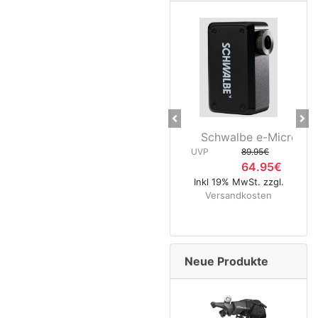
Previous
Ne
Schwalbe e-Micro Pump
Schwa
UVP
89.95€
64.95€
UVP
Inkl 19% MwSt. zzgl.
Versandkosten
Inkl 19
Vers
Neue Produkte