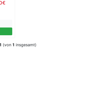
00€
1
(von
1
insgesamt)