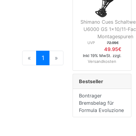
Shimano Cues Schaltwe
U6000 GS 1x10/11-Fac
Montagespuren
UVP
72.95€
49.95€
Inkl 19% MwSt. zzgl.
(current)
«
1
»
Versandkosten
Bestseller
Bontrager
Bremsbelag für
Formula Evoluzione