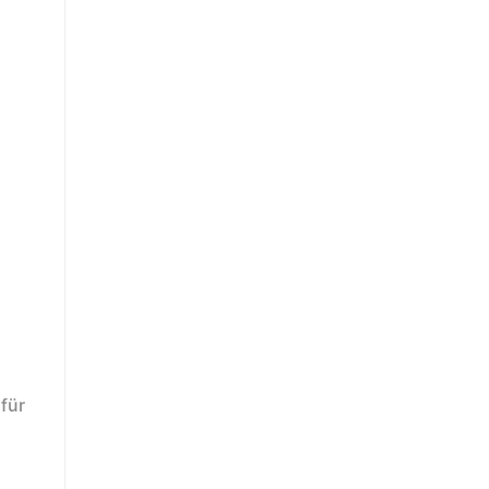
für
e