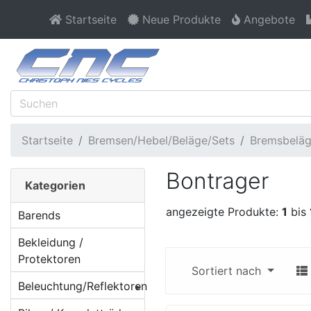
Startseite
Neue Produkte
Angebote
Startseite
Bremsen/Hebel/Beläge/Sets
Bremsbelä
Bontrager
Kategorien
angezeigte Produkte:
1
bis
Barends
Bekleidung /
Protektoren
Sortiert nach
Beleuchtung/Reflektoren