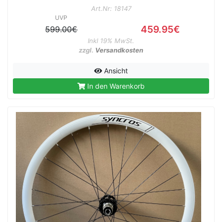
Art.Nr: 18147
UVP
459.95€
599.00€
Inkl 19% MwSt.
zzgl.
Versandkosten
Ansicht
In den Warenkorb