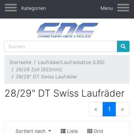
Kategorien
Menu
Startseite
Laufräder/Laufradsätze (LRS)
28/29 Zoll [622mm]
28/29" DT Swiss Laufräder
28/29" DT Swiss Laufräder
(current
«
1
»
Sortiert nach
Liste
Grid