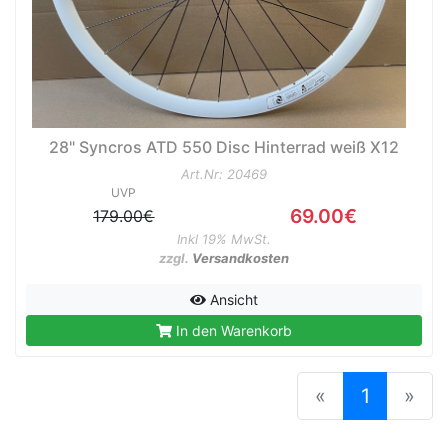
e
28" Syncros ATD 550 Disc Hinterrad weiß X12
Art.Nr: 20469
UVP
69.00€
179.00€
Inkl 19% MwSt.
zzgl.
Versandkosten
Ansicht
In den Warenkorb
(current
«
1
»