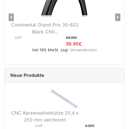
Previous
Next
Continental Grand Prix 30-622
Contin
rx
Black Chili...
UVP
48.95€
UVP
36.95€
Inkl 19% MwSt. zzgl.
Versandkosten
Neue Produkte
CNC Kerzensattelstütze 25,4 x
250 mm verchromt
UVP
4.95€