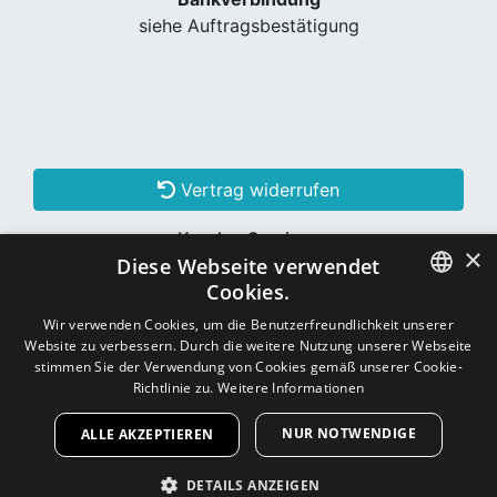
siehe Auftragsbestätigung
Vertrag widerrufen
Kunden Services
×
Diese Webseite verwendet
Konto erstellen
Cookies.
GERMAN
Wir verwenden Cookies, um die Benutzerfreundlichkeit unserer
Website zu verbessern. Durch die weitere Nutzung unserer Webseite
Schon Kunde? Einloggen
GERMAN
stimmen Sie der Verwendung von Cookies gemäß unserer Cookie-
Richtlinie zu.
Weitere Informationen
NUR NOTWENDIGE
ALLE AKZEPTIEREN
Copyright © 2026
CNC - Online Shop
DETAILS ANZEIGEN