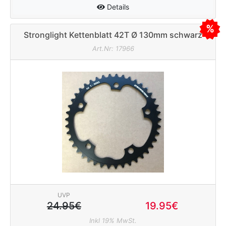
Details
Stronglight Kettenblatt 42T Ø 130mm schwarz
Art.Nr: 17966
UVP
24.95€
19.95€
Inkl 19% MwSt.