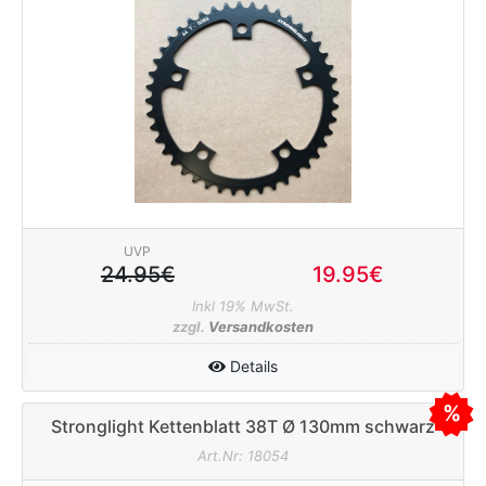
UVP
24.95€
19.95€
Inkl 19% MwSt.
zzgl.
Versandkosten
Details
Stronglight Kettenblatt 38T Ø 130mm schwarz
Art.Nr: 18054