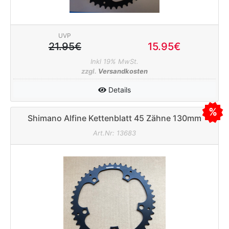
UVP
21.95€
15.95€
Inkl 19% MwSt.
zzgl.
Versandkosten
Details
Shimano Alfine Kettenblatt 45 Zähne 130mm
schwarz
Art.Nr: 13683