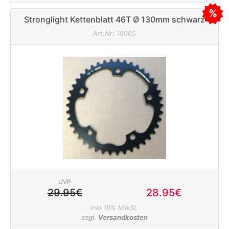
Stronglight Kettenblatt 46T Ø 130mm schwarz
Art.Nr: 18005
UVP
29.95€
28.95€
Inkl 19% MwSt.
zzgl.
Versandkosten