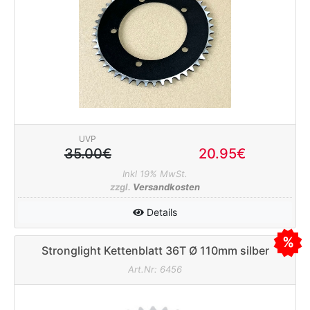
UVP
35.00€
20.95€
Inkl 19% MwSt.
zzgl.
Versandkosten
Details
Stronglight Kettenblatt 36T Ø 110mm silber
Art.Nr: 6456