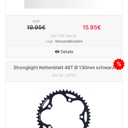
UVP
19.95€
15.95€
Inkl 19% MwSt.
zzgl.
Versandkosten
Details
Stronglight Kettenblatt 48T Ø 130mm schwarz
Art.Nr: 20701