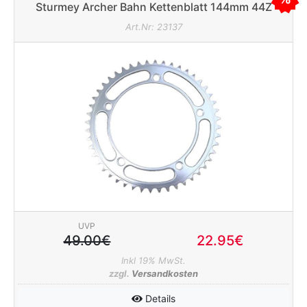
Sturmey Archer Bahn Kettenblatt 144mm 44Z
1/8" (breit) silber
Art.Nr: 23137
nenschutz
UVP
49.00€
22.95€
Inkl 19% MwSt.
zzgl.
Versandkosten
apter
Details