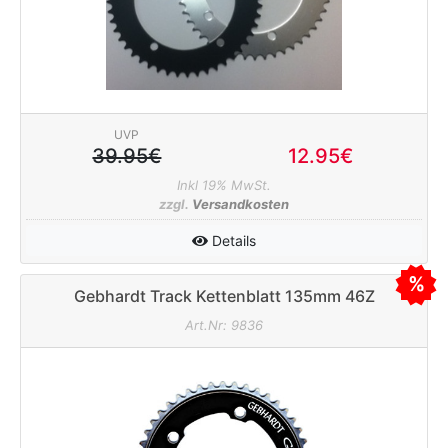
UVP
39.95€
12.95€
Inkl 19% MwSt.
zzgl.
Versandkosten
Details
Gebhardt Track Kettenblatt 135mm 46Z
schwarz
Art.Nr: 9836