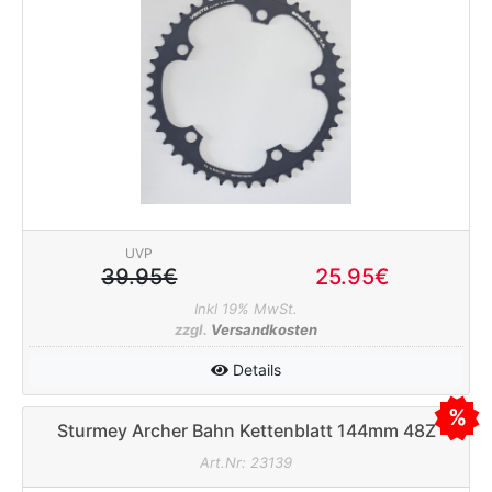
UVP
39.95€
25.95€
Inkl 19% MwSt.
zzgl.
Versandkosten
Details
Sturmey Archer Bahn Kettenblatt 144mm 48Z
1/8" (breit) silber
Art.Nr: 23139