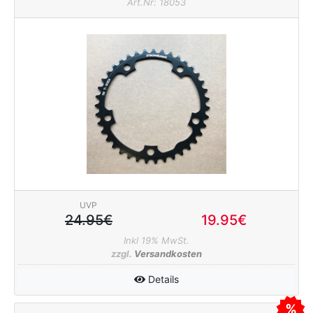
Art.Nr: 18053
UVP
24.95€
19.95€
Inkl 19% MwSt.
zzgl.
Versandkosten
Details