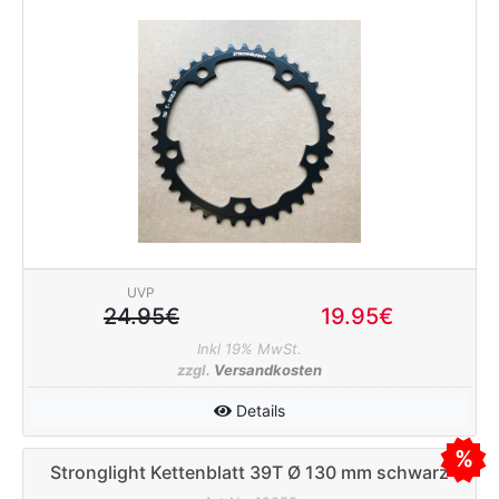
UVP
24.95€
19.95€
Inkl 19% MwSt.
zzgl.
Versandkosten
Details
Stronglight Kettenblatt 39T Ø 130 mm schwarz