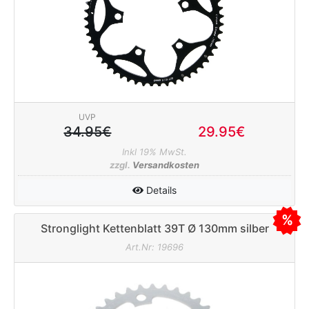
UVP
34.95€
29.95€
Inkl 19% MwSt.
zzgl.
Versandkosten
Details
Stronglight Kettenblatt 39T Ø 130mm silber
Art.Nr: 19696