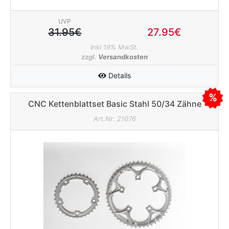
UVP
31.95€
27.95€
Inkl 19% MwSt.
zzgl.
Versandkosten
Details
CNC Kettenblattset Basic Stahl 50/34 Zähne
110mm silber
Art.Nr: 21076