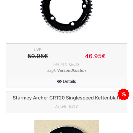
UVP
59.95€
46.95€
Inkl 19% MwSt.
zzgl.
Versandkosten
Details
Sturmey Archer CRT20 Singlespeed Kettenblatt
130mm 46Z 1/8" (breit) schwarz
Art.Nr: 9318