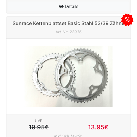
Details
Sunrace Kettenblattset Basic Stahl 53/39 Zähne
130mm silber
Art.Nr: 22936
UVP
19.95€
13.95€
Inkl 19% MwSt.