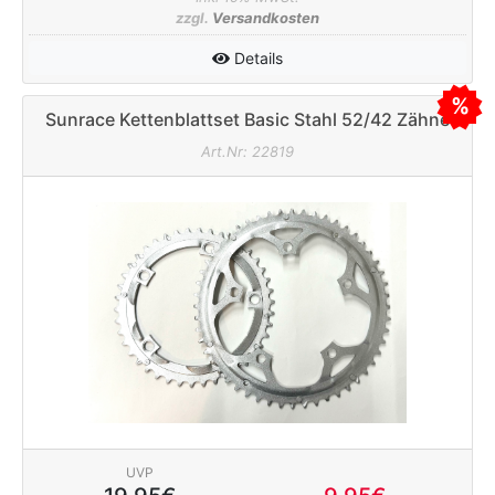
zzgl.
Versandkosten
Details
Sunrace Kettenblattset Basic Stahl 52/42 Zähne
130mm silber
Art.Nr: 22819
UVP