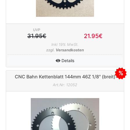
UVP
31.95€
21.95€
Inkl 19% MwSt.
zzgl.
Versandkosten
Details
CNC Bahn Kettenblatt 144mm 46Z 1/8" (breit)
schwarz
Art.Nr: 12052