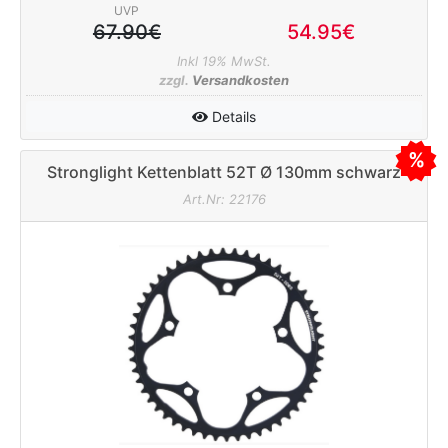
UVP
67.90€
54.95€
Inkl 19% MwSt.
zzgl.
Versandkosten
Details
Stronglight Kettenblatt 52T Ø 130mm schwarz
Art.Nr: 22176