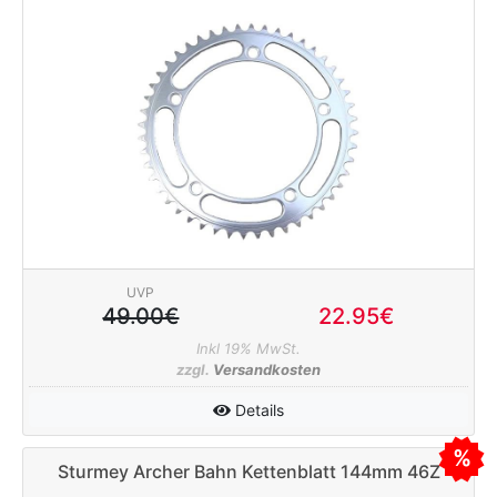
UVP
49.00€
22.95€
Inkl 19% MwSt.
zzgl.
Versandkosten
Details
Sturmey Archer Bahn Kettenblatt 144mm 46Z
1/8" (breit) silber