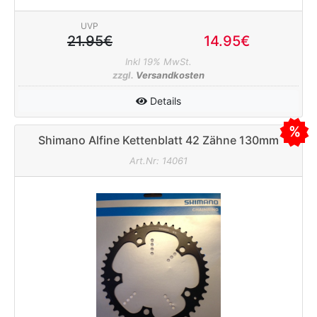
UVP
21.95€
14.95€
Inkl 19% MwSt.
zzgl.
Versandkosten
Details
Shimano Alfine Kettenblatt 42 Zähne 130mm
schwarz
Art.Nr: 14061