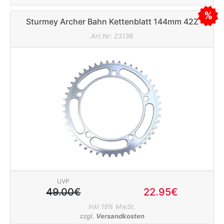
Sturmey Archer Bahn Kettenblatt 144mm 42Z
1/8" (breit) silber
Art.Nr: 23136
rx
UVP
49.00€
22.95€
Inkl 19% MwSt.
zzgl.
Versandkosten