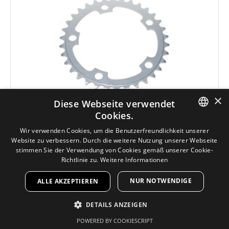
×
Diese Webseite verwendet
Cookies.
UVP
24.95€
20.95€
GERMAN
Wir verwenden Cookies, um die Benutzerfreundlichkeit unserer
Website zu verbessern. Durch die weitere Nutzung unserer Webseite
Inkl 19% MwSt.
GERMAN
stimmen Sie der Verwendung von Cookies gemäß unserer Cookie-
zzgl.
Versandkosten
Richtlinie zu.
Weitere Informationen
Details
NUR NOTWENDIGE
ALLE AKZEPTIEREN
Stronglight Kettenblatt 52T Ø 110mm silber
DETAILS ANZEIGEN
Art.Nr: 3908
POWERED BY COOKIESCRIPT
UNBEDINGT ERFORDERLICH