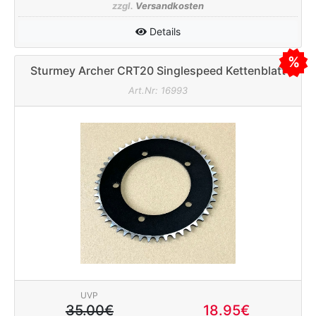
zzgl.
Versandkosten
Details
Sturmey Archer CRT20 Singlespeed Kettenblatt
130mm 42Z 1/8" (breit) schwarz
Art.Nr: 16993
UVP
35.00€
18.95€