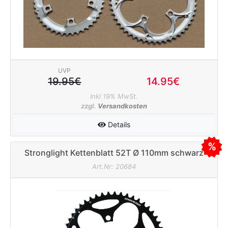
UVP
19.95€
14.95€
Inkl 19% MwSt.
zzgl.
Versandkosten
Details
Stronglight Kettenblatt 52T Ø 110mm schwarz
Art.Nr: 20684