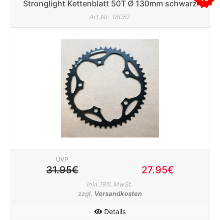
Stronglight Kettenblatt 50T Ø 130mm schwarz
Art.Nr: 18052
UVP
31.95€
27.95€
Inkl 19% MwSt.
zzgl.
Versandkosten
Details