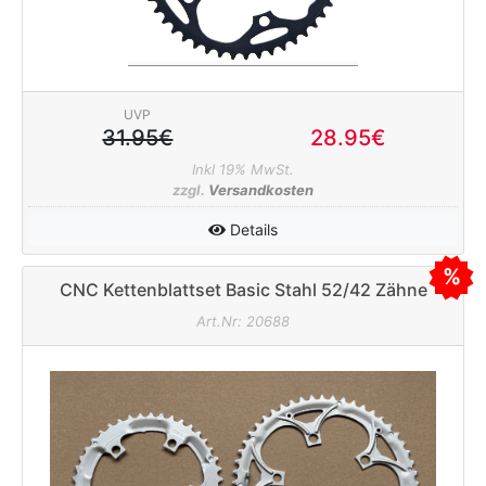
UVP
31.95€
28.95€
Inkl 19% MwSt.
zzgl.
Versandkosten
Details
CNC Kettenblattset Basic Stahl 52/42 Zähne
110mm silber
Art.Nr: 20688