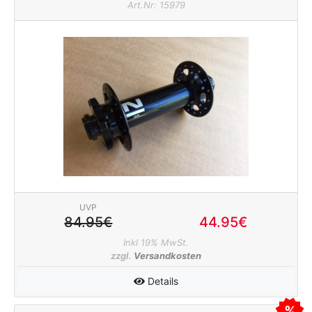
Art.Nr: 15979
UVP
84.95€
44.95€
Inkl 19% MwSt.
zzgl.
Versandkosten
Details