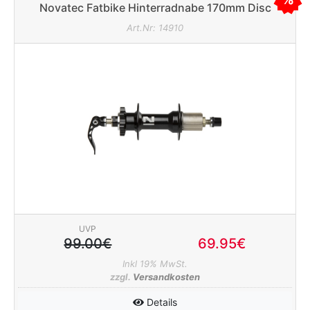
Novatec Fatbike Hinterradnabe 170mm Disc
schwarz 36 Loch inkl. OS-QR
Art.Nr: 14910
e
UVP
99.00€
69.95€
Inkl 19% MwSt.
zzgl.
Versandkosten
Details