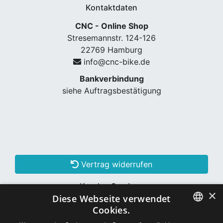
Kontaktdaten
CNC - Online Shop
Stresemannstr. 124-126
22769 Hamburg
info@cnc-bike.de
Bankverbindung
siehe Auftragsbestätigung
Vertrag widerrufen
Kunden Services
×
Diese Webseite verwendet
Konto erstellen
Cookies.
GERMAN