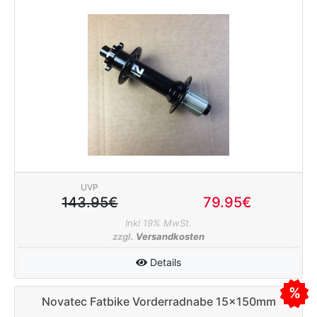
UVP
143.95€
79.95€
Inkl 19% MwSt.
zzgl.
Versandkosten
Details
Novatec Fatbike Vorderradnabe 15x150mm
Disc schwarz 32L