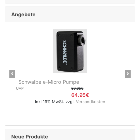
Angebote
Previous
Next
walbe e-Micro Pumpe
Schwalbe MTB
89.95€
SV
64.95€
UVP
Inkl 19% MwSt. zzgl.
Versandkosten
Inkl 19
Neue Produkte