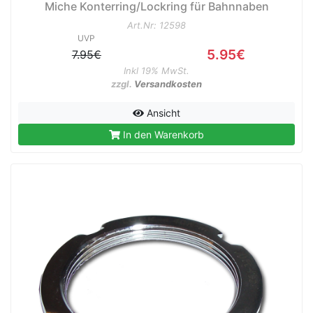
Miche Konterring/Lockring für Bahnnaben
Art.Nr: 12598
UVP
5.95€
7.95€
Inkl 19% MwSt.
zzgl.
Versandkosten
Ansicht
In den Warenkorb