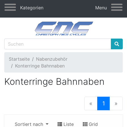
Kategorien
Menu
Startseite
Nabenzubehör
Konterringe Bahnnaben
Konterringe Bahnnaben
(current
«
1
»
Sortiert nach
Liste
Grid