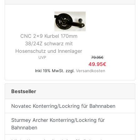
CNC 2x9 Kurbel 170mm
38/24Z schwarz mit
Hosenschutz und Innenlager
UVP
79.95€
49.95€
Inkl 19% MwSt. zzgl.
Versandkosten
Bestseller
Novatec Konterring/Lockring für Bahnnaben
Sturmey Archer Konterring/Lockring für
Bahnnaben