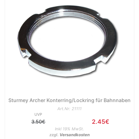
nenschutz
Sturmey Archer Konterring/Lockring für Bahnnaben
Art.Nr: 21111
UVP
2.45€
3.50€
Inkl 19% MwSt.
apter
zzgl.
Versandkosten