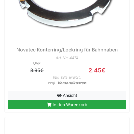
e
Novatec Konterring/Lockring für Bahnnaben
Art.Nr: 4474
UVP
2.45€
3.95€
Inkl 19% MwSt.
zzgl.
Versandkosten
Ansicht
In den Warenkorb