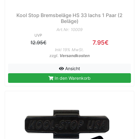
Kool Stop Bremsbeläge HS 33 lachs 1 Paar (2
Beläge)
Art.Nr: 10009
UVP
7.95€
12.95€
Inkl 19% MwSt.
zzgl.
Versandkosten
Ansicht
In den Warenkorb