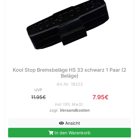
Kool Stop Bremsbeläge HS 33 schwarz 1 Paar (2
Beläge)
Art.Nr: 18223
UVP
7.95€
11.95€
Inkl 19% MwSt.
zzgl.
Versandkosten
Ansicht
In den Warenkorb