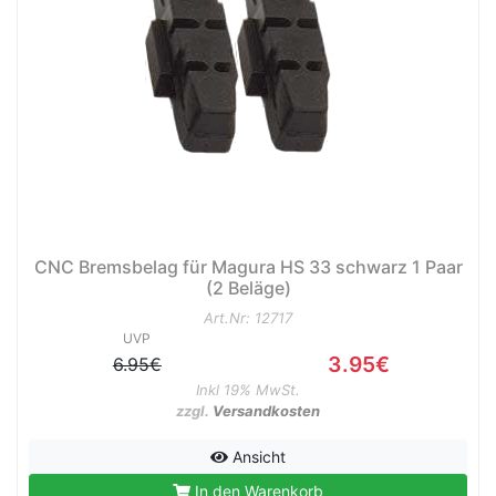
e
CNC Bremsbelag für Magura HS 33 schwarz 1 Paar
(2 Beläge)
Art.Nr: 12717
UVP
3.95€
6.95€
Inkl 19% MwSt.
zzgl.
Versandkosten
Ansicht
In den Warenkorb