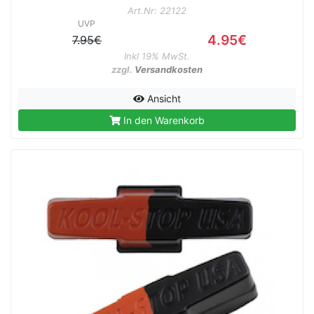
Art.Nr: 22122
UVP
4.95€
7.95€
Inkl 19% MwSt.
zzgl.
Versandkosten
rx
Ansicht
In den Warenkorb