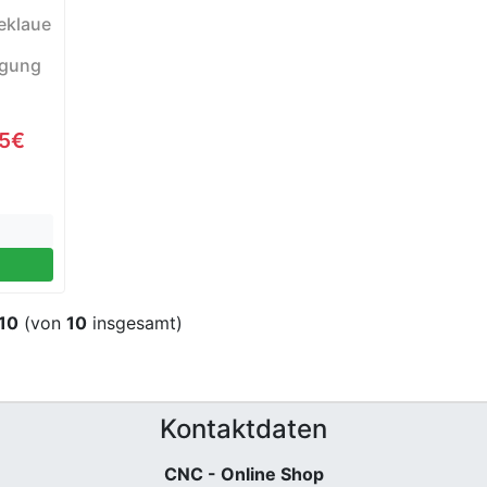
eklaue
igung
95€
10
(von
10
insgesamt)
Kontaktdaten
CNC - Online Shop