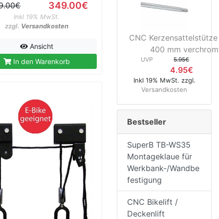
349.00€
9.00€
Inkl 19% MwSt.
zzgl.
Versandkosten
CNC Kerzensattelstütze
Ansicht
400 mm verchrom
UVP
5.95€
In den Warenkorb
4.95€
Inkl 19% MwSt. zzgl.
Versandkosten
Bestseller
SuperB TB-WS35
Montageklaue für
Werkbank-/Wandbe
festigung
CNC Bikelift /
Deckenlift