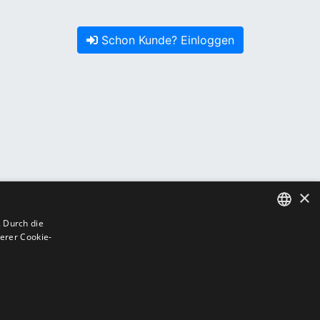
Schon Kunde? Einloggen
×
 Durch die
erer Cookie-
GERMAN
GERMAN