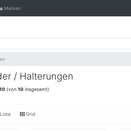
Marken
gen
er / Halterungen
10
(von
10
insgesamt)
Liste
Grid