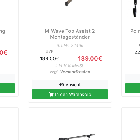
ong
M-Wave Top Assist 2
Poin
Montageständer
Art.Nr: 22466
50€
UVP
4
139.00€
199.00€
Inkl 19% MwSt.
zzgl.
Versandkosten
Ansicht
In den Warenkorb