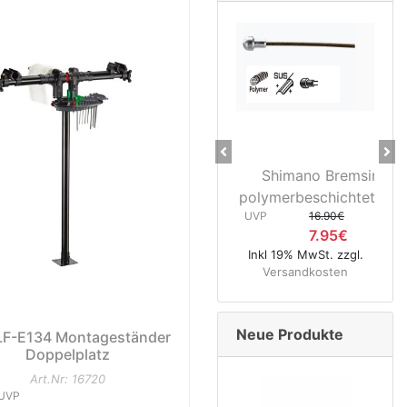
Previous
Ne
Shimano Bremsinnenzug
28" Vorder
polymerbeschichtet Rennrad ...
3D37 Nabend
UVP
16.90€
UVP
119
7.95€
74
Inkl 19% MwSt. zzgl.
Inkl 19% MwSt.
Versandkosten
Versandkos
Neue Produkte
 LF-E134 Montageständer
Doppelplatz
Art.Nr: 16720
UVP