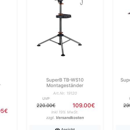
SuperB TB-WS10
Sup
r
Montageständer
Art.Nr: 19120
UVP
109.00€
220.00€
29
95€
Inkl 19% MwSt.
zzgl.
Versandkosten
Ansicht