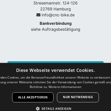
Stresemannstr. 124-126
22769 Hamburg
info@cnc-bike.de
Bankverbindung
siehe Auftragsbestätigung
Vertrag widerrufen
Diese Webseite verwendet Cookies.
nden Cookies, um die Benutzerfreundlichkeit unserer Website zu verbessern.
zung unserer Webseite stimmen Sie der Verwendung von Cookies gemäß uns
Richtlinie zu.
Weitere Informationen
NUR NOTWENDIGE
ALLE AKZEPTIEREN
DETAILS ANZEIGEN