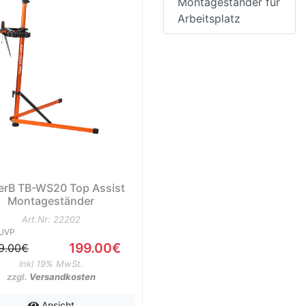
Montageständer für
Arbeitsplatz
erB TB-WS20 Top Assist
Montageständer
Art.Nr: 22202
UVP
199.00€
9.00€
Inkl 19% MwSt.
zzgl.
Versandkosten
Ansicht