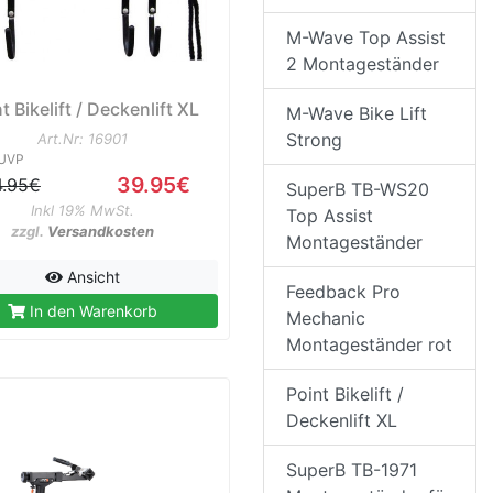
M-Wave Top Assist
2 Montageständer
t Bikelift / Deckenlift XL
M-Wave Bike Lift
Strong
Art.Nr: 16901
UVP
39.95€
4.95€
SuperB TB-WS20
Inkl 19% MwSt.
Top Assist
zzgl.
Versandkosten
Montageständer
Ansicht
Feedback Pro
In den Warenkorb
Mechanic
Montageständer rot
Point Bikelift /
Deckenlift XL
SuperB TB-1971