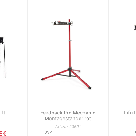
ift
Feedback Pro Mechanic
Lifu
Montageständer rot
Art.Nr: 23691
95€
UVP