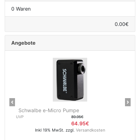
0 Waren
0.00€
e
Angebote
Previous
Next
Schwalbe e-Micro Pumpe
UVP
89.95€
64.95€
Inkl 19% MwSt. zzgl.
Versandkosten