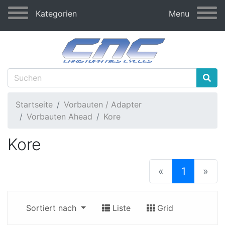
Kategorien
Menu
Startseite
Vorbauten / Adapter
Vorbauten Ahead
Kore
Kore
(current
«
1
»
Sortiert nach
Liste
Grid