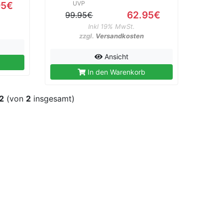
95€
UVP
62.95€
99.95€
Inkl 19% MwSt.
zzgl.
Versandkosten
Ansicht
In den Warenkorb
2
(von
2
insgesamt)