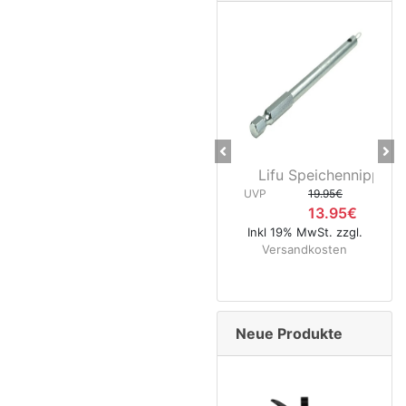
Previous
Ne
Lifu Speichennippelhalt
CNC Ke
UVP
19.95€
13.95€
UVP
Inkl 19% MwSt. zzgl.
Versandkosten
Inkl 1
Ver
Neue Produkte