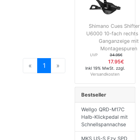
Shimano Cues Shifter
U6000 10-fach rechts
Ganganzeige mit
Montagespuren
UVP
34.95€
17.95€
(current)
«
1
»
Inkl 19% MwSt. zzgl.
Versandkosten
Bestseller
Wellgo QRD-M17C
Halb-Klickpedal mit
Schnellspannachse
MKS US-S Ezy SPD