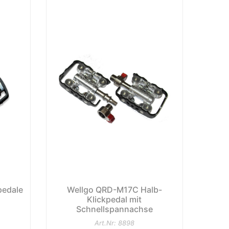
pedale
Wellgo QRD-M17C Halb-
Klickpedal mit
Schnellspannachse
Art.Nr: 8898