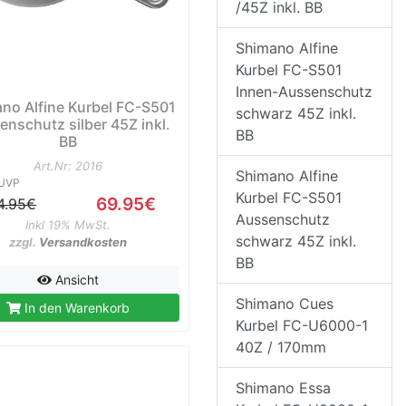
/45Z inkl. BB
Shimano Alfine
Kurbel FC-S501
Innen-Aussenschutz
no Alfine Kurbel FC-S501
schwarz 45Z inkl.
enschutz silber 45Z inkl.
BB
BB
Art.Nr: 2016
Shimano Alfine
UVP
Kurbel FC-S501
69.95€
4.95€
Aussenschutz
Inkl 19% MwSt.
schwarz 45Z inkl.
zzgl.
Versandkosten
BB
Ansicht
Shimano Cues
In den Warenkorb
Kurbel FC-U6000-1
40Z / 170mm
Shimano Essa