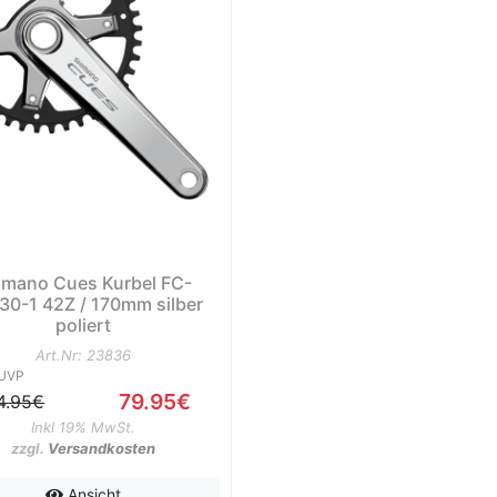
imano Cues Kurbel FC-
0-1 42Z / 170mm silber
poliert
Art.Nr: 23836
UVP
79.95€
4.95€
Inkl 19% MwSt.
zzgl.
Versandkosten
Ansicht