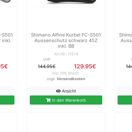
C-S501
Shimano Alfine Kurbel FC-S501
Shima
inkl.
Aussenschutz schwarz 45Z
Auss
inkl. BB
Art.Nr: 11514
UVP
95€
129.95€
144.95€
14
Inkl 19% MwSt.
zzgl.
Versandkosten
Ansicht
In den Warenkorb