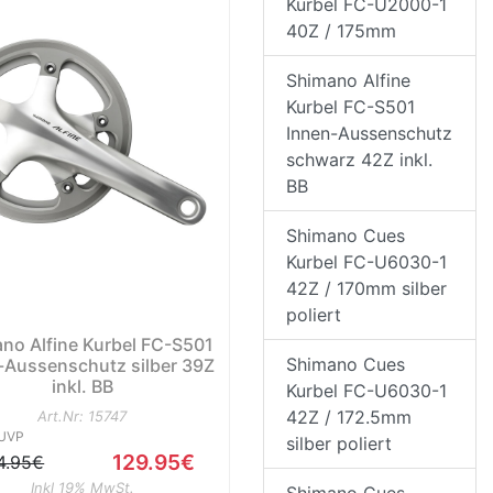
Kurbel FC-U2000-1
40Z / 175mm
Shimano Alfine
Kurbel FC-S501
Innen-Aussenschutz
schwarz 42Z inkl.
BB
Shimano Cues
Kurbel FC-U6030-1
42Z / 170mm silber
poliert
no Alfine Kurbel FC-S501
Shimano Cues
-Aussenschutz silber 39Z
inkl. BB
Kurbel FC-U6030-1
42Z / 172.5mm
Art.Nr: 15747
UVP
silber poliert
129.95€
4.95€
Inkl 19% MwSt.