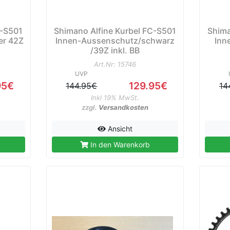
C-S501
Shimano Alfine Kurbel FC-S501
Shima
er 42Z
Innen-Aussenschutz/schwarz
Inn
/39Z inkl. BB
Art.Nr: 15746
UVP
95€
129.95€
144.95€
14
Inkl 19% MwSt.
zzgl.
Versandkosten
Ansicht
In den Warenkorb