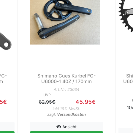
FC-
Shimano Cues Kurbel FC-
Sh
mm
U6000-1 40Z / 170mm
U603
Art.Nr: 23034
UVP
95€
45.95€
82.95€
10
Inkl 19% MwSt.
zzgl.
Versandkosten
Ansicht