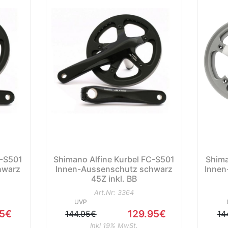
C-S501
Shimano Alfine Kurbel FC-S501
Shima
hwarz
Innen-Aussenschutz schwarz
Innen
45Z inkl. BB
Art.Nr: 3364
UVP
95€
129.95€
144.95€
14
Inkl 19% MwSt.