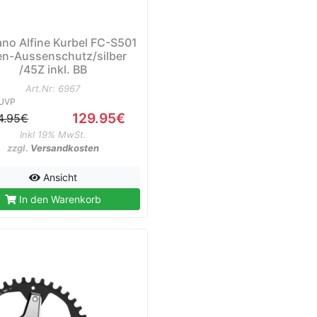
no Alfine Kurbel FC-S501
en-Aussenschutz/silber
/45Z inkl. BB
Art.Nr: 6967
UVP
129.95€
4.95€
Inkl 19% MwSt.
zzgl.
Versandkosten
Ansicht
In den Warenkorb