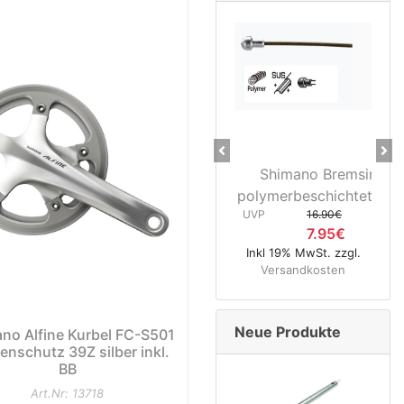
Previous
Ne
28" Vorderrad Shiman
3D37 Nabendynamo/Rem
UVP
119.95€
74.95€
Inkl 19% MwSt. zzgl.
Versandkosten
Neue Produkte
no Alfine Kurbel FC-S501
enschutz 39Z silber inkl.
BB
Art.Nr: 13718