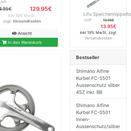
UVP
129.95€
4.95€
Lifu Speichennippelha
Inkl 19% MwSt.
UVP
19.95€
zzgl.
Versandkosten
13.95€
Inkl 19% MwSt. zzgl.
Ansicht
Versandkosten
In den Warenkorb
Bestseller
Shimano Alfine
Kurbel FC-S501
Aussenschutz silber
45Z inkl. BB
Shimano Alfine
Kurbel FC-S501
Innen-
Aussenschutz/silber