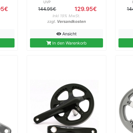
UVP
95€
129.95€
144.95€
14
Inkl 19% MwSt.
zzgl.
Versandkosten
Ansicht
In den Warenkorb