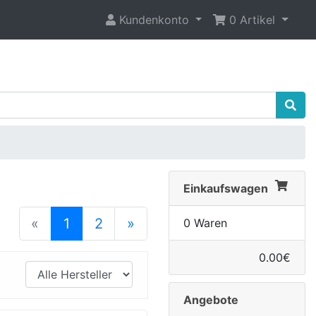
Kundenkonto
0 Artikel
Einkaufswagen
(current)
«
1
2
»
0 Waren
nächste Seite
0.00€
Angebote