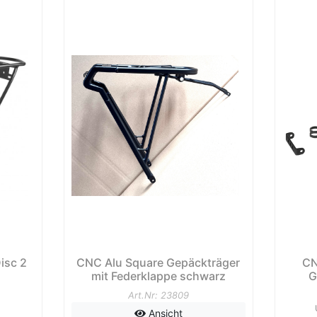
isc 2
CNC Alu Square Gepäckträger
CN
mit Federklappe schwarz
G
Art.Nr: 23809
Ansicht