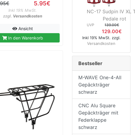
5.95€
.95€
Inkl 19% MwSt.
NC-17 Sudpin IV XL 
zzgl.
Versandkosten
Pedale rot
UVP
139.00€
Ansicht
129.00€
Inkl 19% MwSt. zzgl.
In den Warenkorb
Versandkosten
Bestseller
M-WAVE One-4-All
Gepäckträger
schwarz
CNC Alu Square
Gepäckträger mit
Federklappe
schwarz