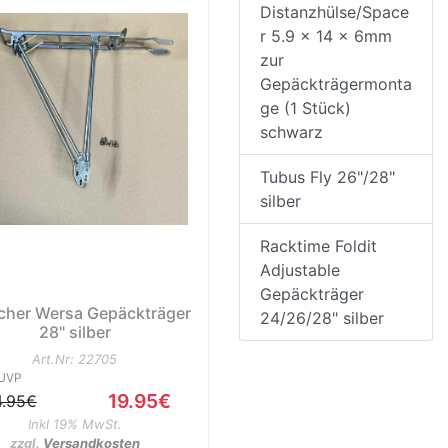
Distanzhülse/Space
r 5.9 x 14 x 6mm
zur
Gepäckträgermonta
ge (1 Stück)
schwarz
Tubus Fly 26"/28"
silber
Racktime Foldit
Adjustable
Gepäckträger
scher Wersa Gepäckträger
24/26/28" silber
28" silber
Art.Nr: 22705
UVP
19.95€
4.95€
Inkl 19% MwSt.
zzgl.
Versandkosten