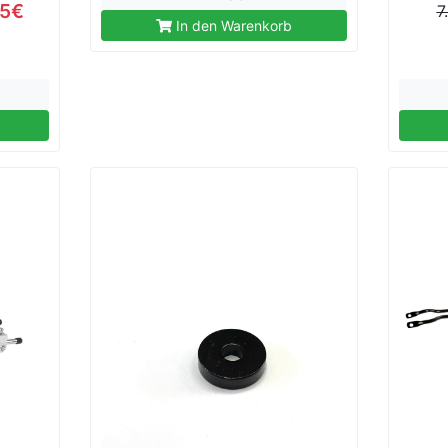
95€
7
In den Warenkorb