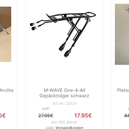
rclite
M-WAVE One-4-All
Plet
Gepäckträger schwarz
Art.Nr: 22531
UVP
5€
17.95€
27.95€
4
Inkl 19% MwSt.
zzgl.
Versandkosten