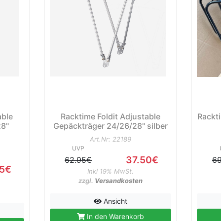
able
Racktime Foldit Adjustable
Rackt
28"
Gepäckträger 24/26/28" silber
Art.Nr: 22189
UVP
37.50€
62.95€
6
95€
Inkl 19% MwSt.
zzgl.
Versandkosten
Ansicht
In den Warenkorb