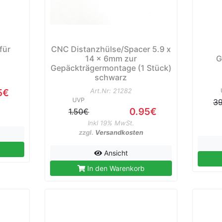
für
CNC Distanzhülse/Spacer 5.9 x
r
14 x 6mm zur
G
Gepäckträgermontage (1 Stück)
schwarz
5€
Art.Nr: 21282
UVP
3
0.95€
1.50€
Inkl 19% MwSt.
zzgl.
Versandkosten
Ansicht
In den Warenkorb