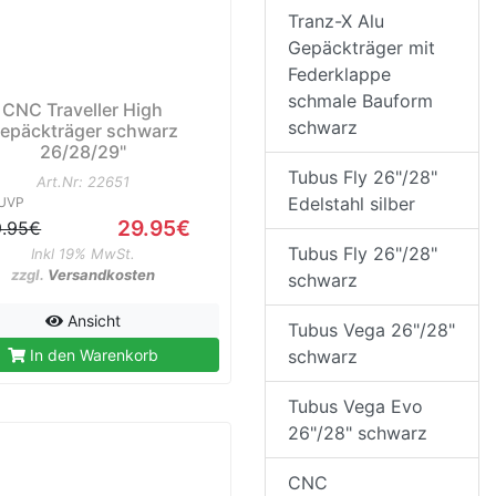
Tranz-X Alu
Gepäckträger mit
Federklappe
schmale Bauform
CNC Traveller High
schwarz
epäckträger schwarz
26/28/29"
Tubus Fly 26"/28"
Art.Nr: 22651
Edelstahl silber
UVP
29.95€
9.95€
Tubus Fly 26"/28"
Inkl 19% MwSt.
zzgl.
Versandkosten
schwarz
Ansicht
Tubus Vega 26"/28"
schwarz
In den Warenkorb
Tubus Vega Evo
26"/28" schwarz
CNC