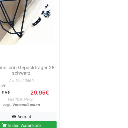
ime Icon Gepäckträger 28"
schwarz
Art.Nr: 23660
UVP
29.95€
9.95€
Inkl 19% MwSt.
zzgl.
Versandkosten
Ansicht
In den Warenkorb