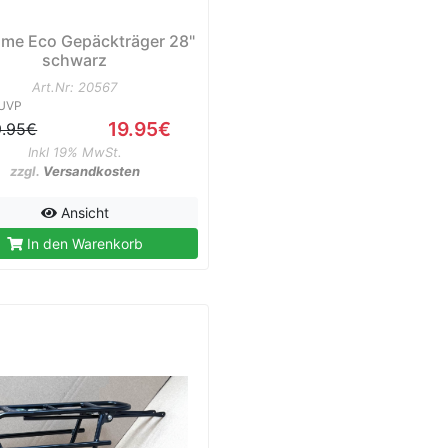
ime Eco Gepäckträger 28"
schwarz
Art.Nr: 20567
UVP
19.95€
9.95€
Inkl 19% MwSt.
zzgl.
Versandkosten
Ansicht
In den Warenkorb