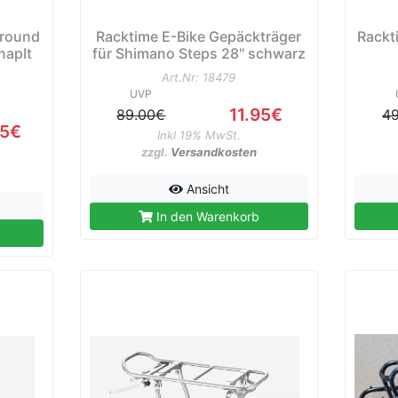
lround
Racktime E-Bike Gepäckträger
Rackt
napIt
für Shimano Steps 28" schwarz
Art.Nr: 18479
UVP
11.95€
89.00€
4
95€
Inkl 19% MwSt.
zzgl.
Versandkosten
Ansicht
In den Warenkorb