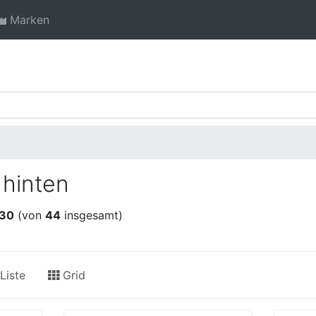
Marken
 hinten
30
(von
44
insgesamt)
Liste
Grid