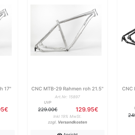
h 17"
CNC MTB-29 Rahmen roh 21.5"
CNC 
Art.Nr: 15897
UVP
95€
129.95€
229.00€
24
Inkl 19% MwSt.
zzgl.
Versandkosten
Ansicht