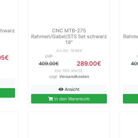
chwarz
CNC MTB-275
Rahmen/Gabel/STS Set schwarz
Rahme
19"
Art.Nr: 16464
95€
UVP
289.00€
409.00€
40
Inkl 19% MwSt.
zzgl.
Versandkosten
Ansicht
In den Warenkorb