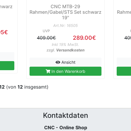
hwarz
CNC MTB-29
Rahmen/Gabel/STS Set schwarz
Rahme
19"
Art.Nr: 16505
95€
UVP
289.00€
409.00€
40
Inkl 19% MwSt.
zzgl.
Versandkosten
Ansicht
In den Warenkorb
12
(von
12
insgesamt)
Kontaktdaten
CNC - Online Shop