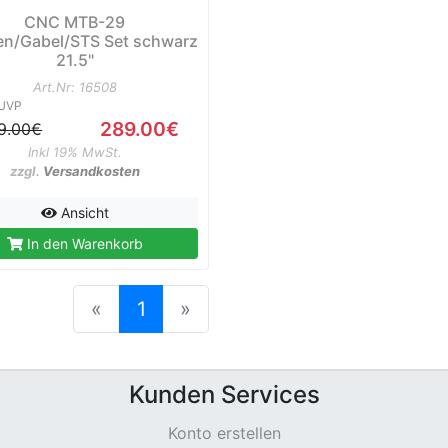
CNC MTB-29
n/Gabel/STS Set schwarz
21.5"
Art.Nr: 16508
UVP
289.00€
9.00€
Inkl 19% MwSt.
zzgl.
Versandkosten
Ansicht
In den Warenkorb
(current)
«
1
»
Kunden Services
Konto erstellen