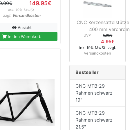
149.95€
9.00€
Inkl 19% MwSt.
zzgl.
Versandkosten
CNC Kerzensattelstütze
Ansicht
400 mm verchrom
UVP
5.95€
In den Warenkorb
4.95€
Inkl 19% MwSt. zzgl.
Versandkosten
Bestseller
CNC MTB-29
Rahmen schwarz
19"
CNC MTB-29
Rahmen schwarz
21.5"