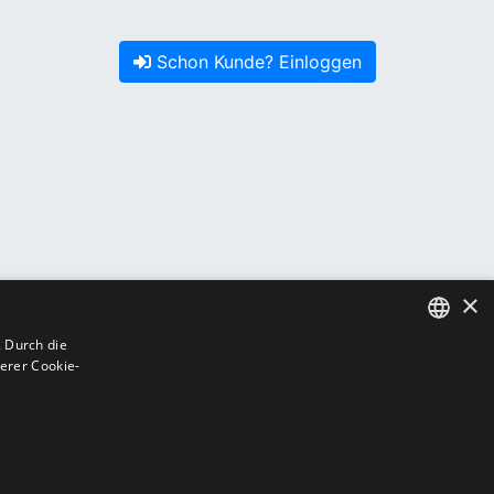
Schon Kunde? Einloggen
×
 Durch die
erer Cookie-
GERMAN
GERMAN