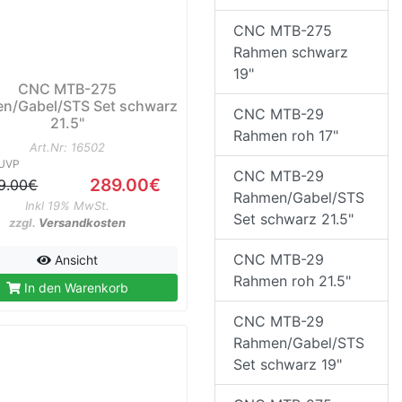
CNC MTB-275
Rahmen schwarz
19"
CNC MTB-275
n/Gabel/STS Set schwarz
CNC MTB-29
21.5"
Rahmen roh 17"
Art.Nr: 16502
UVP
CNC MTB-29
289.00€
9.00€
Rahmen/Gabel/STS
Inkl 19% MwSt.
Set schwarz 21.5"
zzgl.
Versandkosten
CNC MTB-29
Ansicht
Rahmen roh 21.5"
In den Warenkorb
CNC MTB-29
Rahmen/Gabel/STS
Set schwarz 19"