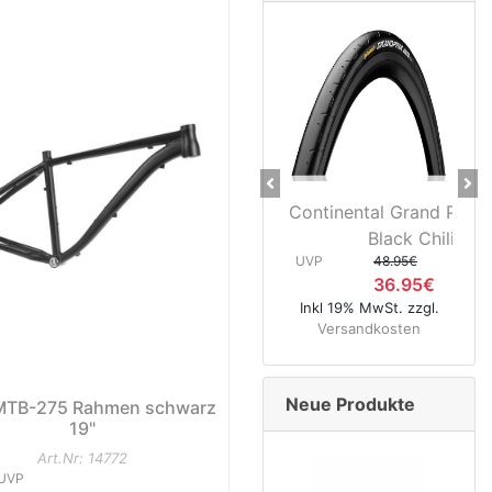
Previous
Ne
Continental Grand Prix 30-622
Continental Gran
Black Chili...
622 Black 
UVP
48.95€
UVP
64.95€
36.95€
39.95
Inkl 19% MwSt. zzgl.
Inkl 19% MwSt. zzgl
Versandkosten
Versandkosten
Neue Produkte
TB-275 Rahmen schwarz
19"
Art.Nr: 14772
UVP