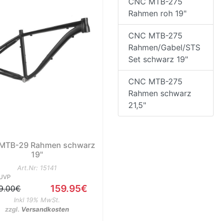
CNC MTB-275
Rahmen roh 19"
CNC MTB-275
Rahmen/Gabel/STS
Set schwarz 19"
CNC MTB-275
Rahmen schwarz
21,5"
MTB-29 Rahmen schwarz
19"
Art.Nr: 15141
UVP
159.95€
9.00€
Inkl 19% MwSt.
zzgl.
Versandkosten