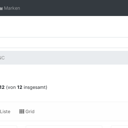
Marken
NC
12
(von
12
insgesamt)
Liste
Grid