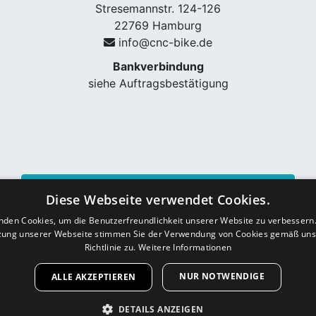
Stresemannstr. 124-126
22769 Hamburg
info@cnc-bike.de
Bankverbindung
siehe Auftragsbestätigung
Vertrag widerrufen
Diese Webseite verwendet Cookies.
nden Cookies, um die Benutzerfreundlichkeit unserer Website zu verbessern.
zung unserer Webseite stimmen Sie der Verwendung von Cookies gemäß uns
Richtlinie zu.
Weitere Informationen
NUR NOTWENDIGE
ALLE AKZEPTIEREN
DETAILS ANZEIGEN