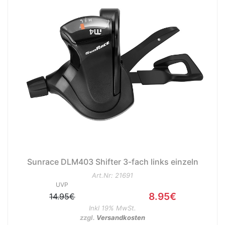
Sunrace DLM403 Shifter 3-fach links einzeln
Art.Nr: 21691
UVP
8.95€
14.95€
Inkl 19% MwSt.
zzgl.
Versandkosten