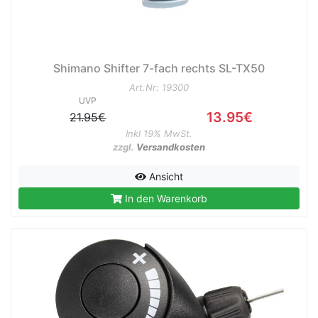
Shimano Shifter 7-fach rechts SL-TX50
Art.Nr: 19300
UVP
13.95€
21.95€
Inkl 19% MwSt.
zzgl.
Versandkosten
Ansicht
In den Warenkorb