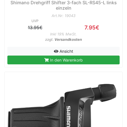
Shimano Drehgriff Shifter 3-fach SL-RS45-L links
einzeln
Art.Nr: 19043
UVP
7.95€
13.95€
Inkl 19% MwSt.
zzgl.
Versandkosten
Ansicht
In den Warenkorb