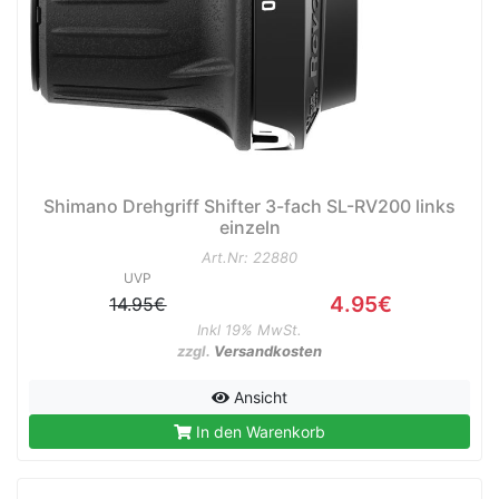
e
Shimano Drehgriff Shifter 3-fach SL-RV200 links
einzeln
Art.Nr: 22880
UVP
4.95€
14.95€
Inkl 19% MwSt.
zzgl.
Versandkosten
Ansicht
In den Warenkorb