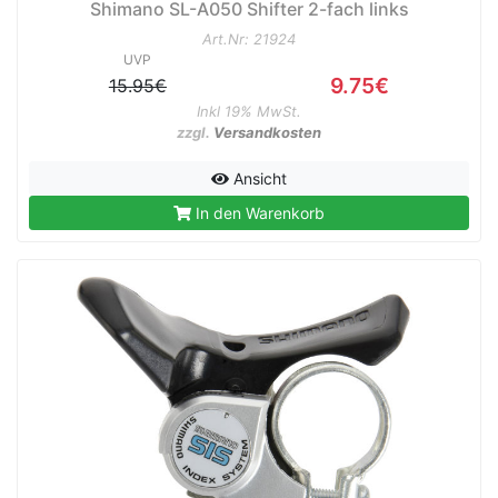
Shimano SL-A050 Shifter 2-fach links
Art.Nr: 21924
UVP
9.75€
15.95€
Inkl 19% MwSt.
zzgl.
Versandkosten
Ansicht
In den Warenkorb