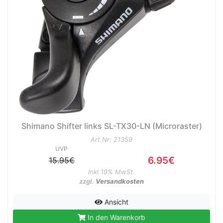
Shimano Shifter links SL-TX30-LN (Microraster)
Art.Nr: 21359
UVP
6.95€
15.95€
Inkl 19% MwSt.
zzgl.
Versandkosten
Ansicht
In den Warenkorb