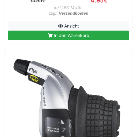
4.95€
14.95€
Inkl 19% MwSt.
zzgl.
Versandkosten
Ansicht
rx
In den Warenkorb