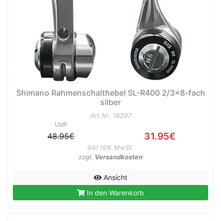
Shimano Rahmenschalthebel SL-R400 2/3x8-fach
silber
Art.Nr: 18297
UVP
31.95€
48.95€
Inkl 19% MwSt.
zzgl.
Versandkosten
Ansicht
In den Warenkorb