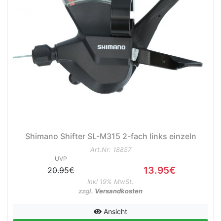
Shimano Shifter SL-M315 2-fach links einzeln
Art.Nr: 18857
UVP
13.95€
20.95€
Inkl 19% MwSt.
zzgl.
Versandkosten
Ansicht