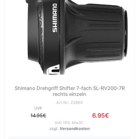
Shimano Drehgriff Shifter 7-fach SL-RV200-7R
rechts einzeln
Art.Nr: 22865
UVP
6.95€
14.95€
Inkl 19% MwSt.
zzgl.
Versandkosten