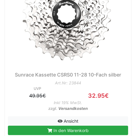
Sunrace Kassette CSRS0 11-28 10-Fach silber
Art.Nr: 23844
UVP
32.95€
49.95€
Inkl 19% MwSt.
zzgl.
Versandkosten
Ansicht
In den Warenkorb