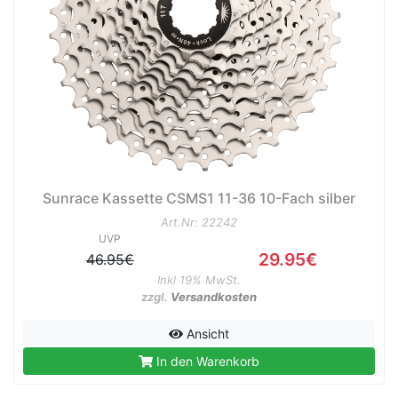
Sunrace Kassette CSMS1 11-36 10-Fach silber
Art.Nr: 22242
UVP
29.95€
46.95€
Inkl 19% MwSt.
zzgl.
Versandkosten
Ansicht
In den Warenkorb