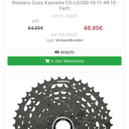
Shimano Cues Kassette CS-LG300-10 11-48 10-
Fach
Art.Nr: 23035
UVP
46.95€
64.95€
Inkl 19% MwSt.
zzgl.
Versandkosten
Ansicht
In den Warenkorb