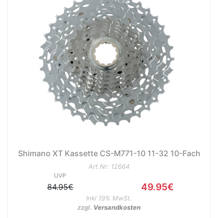
Shimano XT Kassette CS-M771-10 11-32 10-Fach
Art.Nr: 12664
UVP
49.95€
84.95€
Inkl 19% MwSt.
zzgl.
Versandkosten