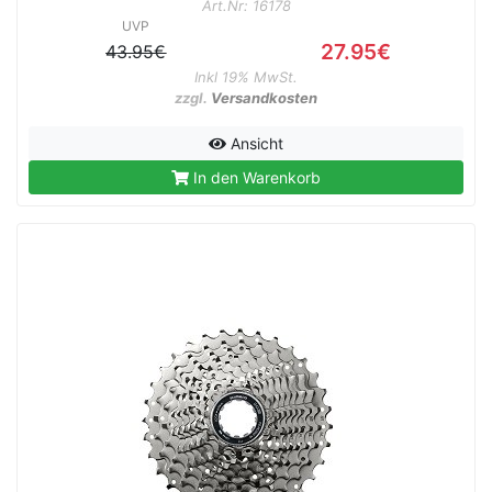
Art.Nr: 16178
UVP
27.95€
43.95€
Inkl 19% MwSt.
zzgl.
Versandkosten
Ansicht
In den Warenkorb