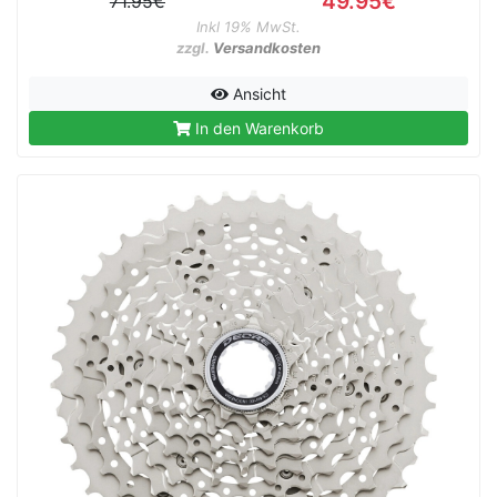
49.95€
71.95€
Inkl 19% MwSt.
zzgl.
Versandkosten
Ansicht
rx
In den Warenkorb