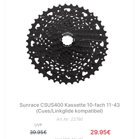
Sunrace CSUS400 Kassette 10-fach 11-43
(Cues/Linkglide kompatibel)
Art.Nr: 22790
UVP
29.95€
39.95€