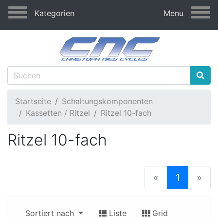
Kategorien
Menu
Startseite
Schaltungskomponenten
Kassetten / Ritzel
Ritzel 10-fach
Ritzel 10-fach
(current
«
1
»
Sortiert nach
Liste
Grid