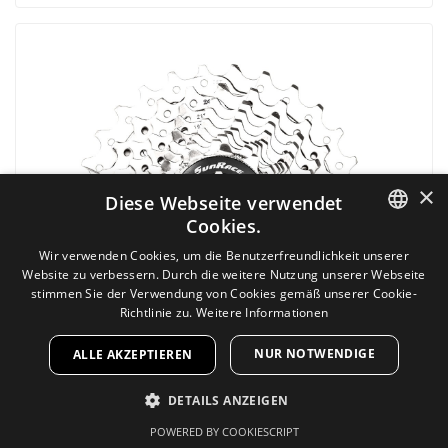
×
Diese Webseite verwendet
Cookies.
GERMAN
Wir verwenden Cookies, um die Benutzerfreundlichkeit unserer
Website zu verbessern. Durch die weitere Nutzung unserer Webseite
GERMAN
stimmen Sie der Verwendung von Cookies gemäß unserer Cookie-
Richtlinie zu.
Weitere Informationen
NUR NOTWENDIGE
ALLE AKZEPTIEREN
DETAILS ANZEIGEN
Sunrace Kassette CSRS0 11-32 10-Fach silber
Art.Nr: 23845
POWERED BY COOKIESCRIPT
UNBEDINGT ERFORDERLICH