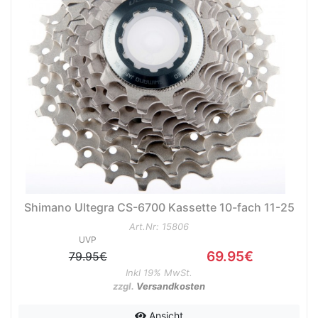
Shimano Ultegra CS-6700 Kassette 10-fach 11-25
Art.Nr: 15806
UVP
69.95€
79.95€
Inkl 19% MwSt.
zzgl.
Versandkosten
Ansicht