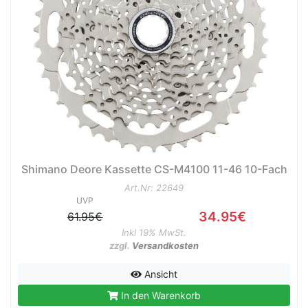
Shimano Deore Kassette CS-M4100 11-46 10-Fach
Art.Nr: 22649
UVP
34.95€
61.95€
Inkl 19% MwSt.
zzgl.
Versandkosten
Ansicht
In den Warenkorb