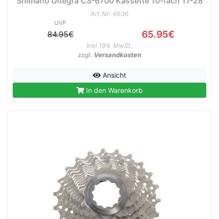
Shimano Ultegra CS-6700 Kassette 10-fach 11-28
Art.Nr: 6636
UVP
65.95€
84.95€
Inkl 19% MwSt.
zzgl.
Versandkosten
Ansicht
In den Warenkorb