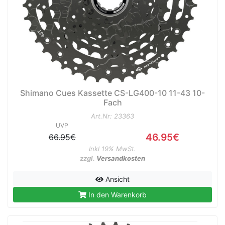
e
Shimano Cues Kassette CS-LG400-10 11-43 10-
Fach
Art.Nr: 23363
UVP
46.95€
66.95€
Inkl 19% MwSt.
zzgl.
Versandkosten
Ansicht
In den Warenkorb