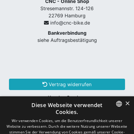
CNC - Online Shop
Stresemannstr. 124-126
22769 Hamburg
info@cnc-bike.de
Bankverbindung
siehe Auftragsbestätigung
Vertrag widerrufen
Kunden Services
×
Diese Webseite verwendet
Konto erstellen
Cookies.
GERMAN
Wir verwenden Cookies, um die Benutzerfreundlichkeit unserer
Website zu verbessern. Durch die weitere Nutzung unserer Webseite
Schon Kunde? Einloggen
GERMAN
stimmen Sie der Verwendung von Cookies gemäß unserer Cookie-