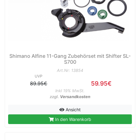
Shimano Alfine 11-Gang Zubehörset mit Shifter SL-
S700
Art.Nr: 13854
UVP
59.95€
89.95€
Inkl 19% MwSt.
zzgl.
Versandkosten
Ansicht
In den Warenkorb