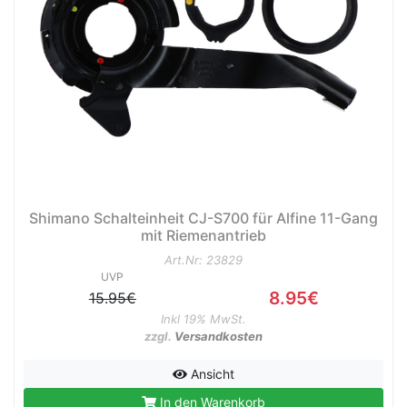
Shimano Schalteinheit CJ-S700 für Alfine 11-Gang
mit Riemenantrieb
Art.Nr: 23829
UVP
8.95€
15.95€
Inkl 19% MwSt.
zzgl.
Versandkosten
Ansicht
In den Warenkorb