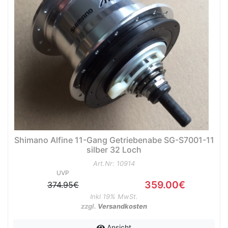
nenschutz
Shimano Alfine 11-Gang Getriebenabe SG-S7001-11
silber 32 Loch
Art.Nr: 10914
UVP
359.00€
374.95€
Inkl 19% MwSt.
zzgl.
Versandkosten
apter
Ansicht