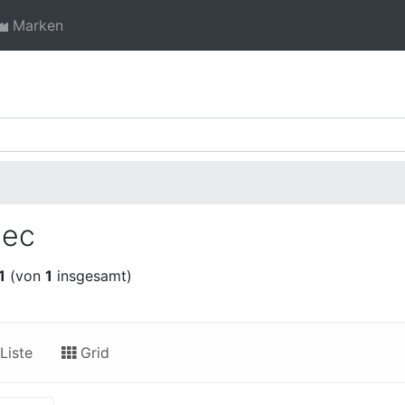
Marken
lec
1
(von
1
insgesamt)
Liste
Grid