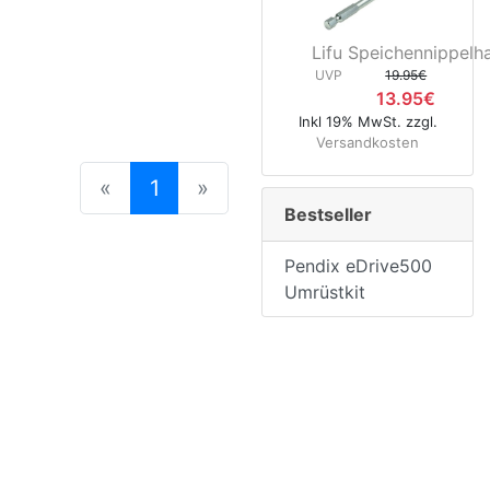
Lifu Speichennippelha
UVP
19.95€
13.95€
Inkl 19% MwSt. zzgl.
Versandkosten
(current)
«
1
»
Bestseller
Pendix eDrive500
Umrüstkit