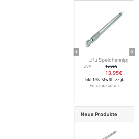
Previous
Ne
Lifu Speichennippelhalt
CNC Ke
UVP
19.95€
13.95€
UVP
Inkl 19% MwSt. zzgl.
Versandkosten
Inkl 1
Ver
Neue Produkte