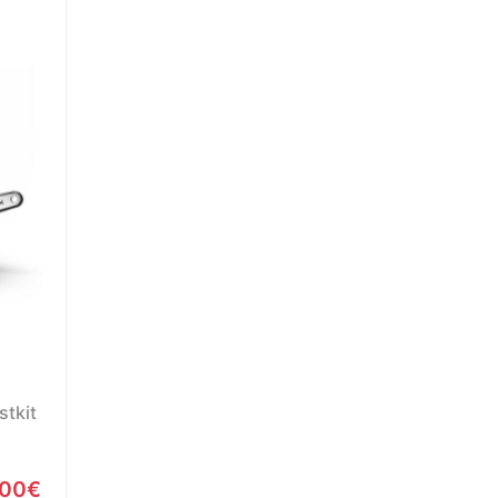
tkit
.00€