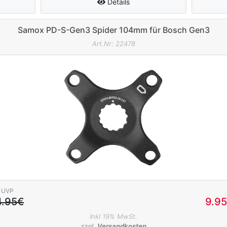
Details
Samox PD-S-Gen3 Spider 104mm für Bosch Gen3
Art.Nr: 22478
UVP
4.95€
9.9
Inkl 19% MwSt.
zzgl.
Versandkosten