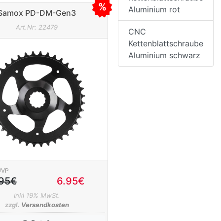
Aluminium rot
Samox PD-DM-Gen3
nblatt für Bosch E-Bike 40
Art.Nr: 22479
Zähne
CNC
Kettenblattschraube
Aluminium schwarz
UVP
.95€
6.95€
Inkl 19% MwSt.
zzgl.
Versandkosten