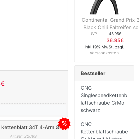
Continental Grand Prix
Black Chili Faltreifen s
UVP
48.95€
36.95€
Inkl 19% MwSt. zzgl.
Versandkosten
Bestseller
5€
CNC
Singlespeedkettenb
lattschraube CrMo
schwarz
CNC
o Kettenblatt 34T 4-Arm Ø
Kettenblattschraube
X110mm schwarz
Art.Nr: 22699