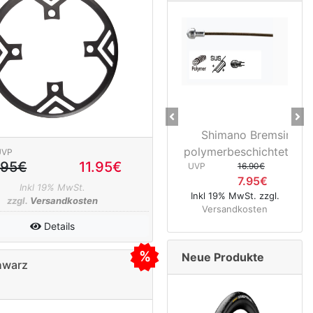
Previous
Ne
Shimano Bremsinnenzug
28" Vorderrad Shiman
polymerbeschichtet Rennrad ...
3D37 Nabendynamo/Rem
UVP
.95€
11.95€
UVP
16.90€
UVP
119.95€
7.95€
74.95€
Inkl 19% MwSt.
Inkl 19% MwSt. zzgl.
Inkl 19% MwSt. zzgl.
zzgl.
Versandkosten
Versandkosten
Versandkosten
Details
Neue Produkte
hwarz