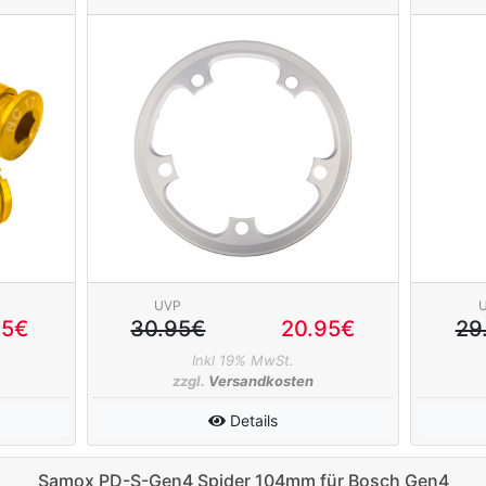
130mm silber
UVP
95€
30.95€
20.95€
29
Inkl 19% MwSt.
zzgl.
Versandkosten
Details
Samox PD-S-Gen4 Spider 104mm für Bosch Gen4