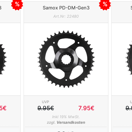
3
Samox PD-DM-Gen3
ike 42
Kettenblatt für Bosch E-Bike 38
Kette
Art.Nr: 22480
Zähne
UVP
5€
9.95€
7.95€
9
Inkl 19% MwSt.
zzgl.
Versandkosten