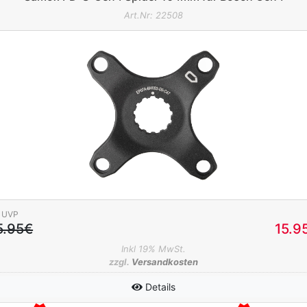
Art.Nr: 22508
UVP
5.95€
15.9
Inkl 19% MwSt.
zzgl.
Versandkosten
Details