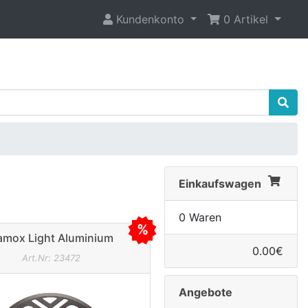
Kundenkonto
0 Artikel
Einkaufswagen
0 Waren
amox Light Aluminium
enschutzring bis 42Z. Ø
0.00€
Art.Nr: 23472
104mm schwarz
Angebote