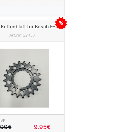
Kettenblatt für Bosch E-
e 19 Zähne schwarz 1/8"
Art.Nr: 22436
(breit)
UVP
.90€
9.95€