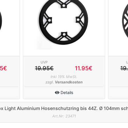
UVP
95€
19.95€
11.95€
19
Inkl 19% MwSt.
zzgl.
Versandkosten
Details
x Light Aluminium Hosenschutzring bis 44Z. Ø 104mm sc
Art.Nr: 23471