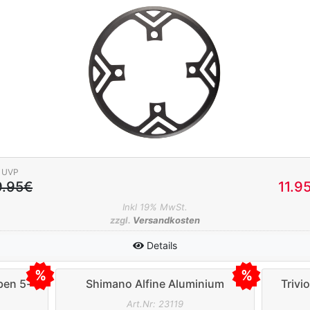
UVP
9.95€
11.9
Inkl 19% MwSt.
zzgl.
Versandkosten
Details
ben 5-
Shimano Alfine Aluminium
Trivi
ld
Hosenschutzring bis 39Z. Ø
Art.Nr: 23119