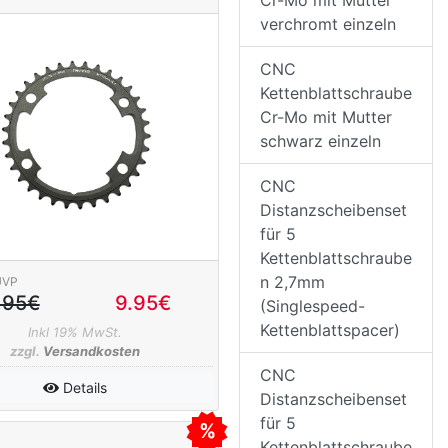
Cr-Mo mit Mutter
verchromt einzeln
CNC
Kettenblattschraube
Cr-Mo mit Mutter
schwarz einzeln
CNC
Distanzscheibenset
für 5
Kettenblattschraube
n 2,7mm
UVP
.95€
9.95€
(Singlespeed-
Kettenblattspacer)
Inkl 19% MwSt.
zzgl.
Versandkosten
CNC
Details
Distanzscheibenset
für 5
Kettenblattschraube