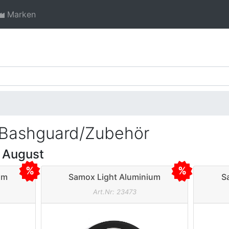
Marken
r/Bashguard/Zubehör
 August
um
Samox Light Aluminium
S
Z. Ø
Hosenschutzring bis 40Z. Ø
Hos
Art.Nr: 23473
104mm schwarz