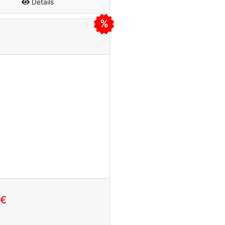
Details
5€