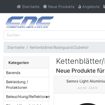
Startseite
Neue Produkte
Angebote
Startseite
Kettenblätter/Bashguard/Zubehör
Kettenblätte
Kategorien
Neue Produkte für
Barends
Samox Light Alumini
Bekleidung /
Hosenschutzring bis 38
Protektoren
Art.Nr: 23474
104mm schwarz
Beleuchtung/Reflektoren