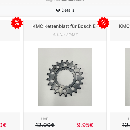
Details
KMC Kettenblatt für Bosch E-
KMC 
chraub
Bike 18 Zähne schwarz 1/8"
Bik
Art.Nr: 22437
z
(breit)
UVP
0€
12.90€
9.95€
12