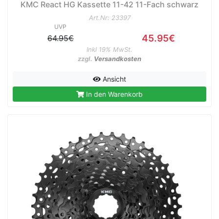
KMC React HG Kassette 11-42 11-Fach schwarz
Art.Nr: 23397
UVP
45.95€
64.95€
Inkl 19% MwSt.
zzgl.
Versandkosten
Ansicht
In den Warenkorb