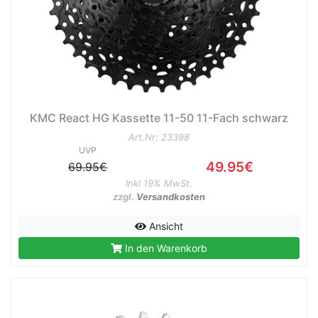
e
KMC React HG Kassette 11-50 11-Fach schwarz
Art.Nr: 23398
UVP
49.95€
69.95€
Inkl 19% MwSt.
zzgl.
Versandkosten
Ansicht
In den Warenkorb