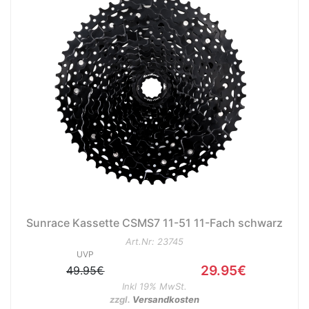
Sunrace Kassette CSMS7 11-51 11-Fach schwarz
Art.Nr: 23745
UVP
29.95€
49.95€
Inkl 19% MwSt.
zzgl.
Versandkosten