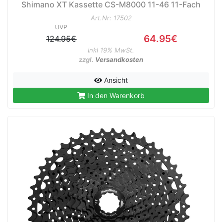
Shimano XT Kassette CS-M8000 11-46 11-Fach
Art.Nr: 17502
UVP
64.95€
124.95€
Inkl 19% MwSt.
zzgl.
Versandkosten
Ansicht
In den Warenkorb