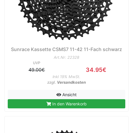
Sunrace Kassette CSMS7 11-42 11-Fach schwarz
Art.Nr: 22328
UVP
34.95€
49.00€
Inkl 19% MwSt.
zzgl.
Versandkosten
Ansicht
In den Warenkorb