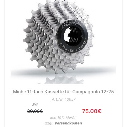
nenschutz
Miche 11-fach Kassette für Campagnolo 12-25
Art.Nr: 13657
UVP
75.00€
89.00€
Inkl 19% MwSt.
apter
zzgl.
Versandkosten