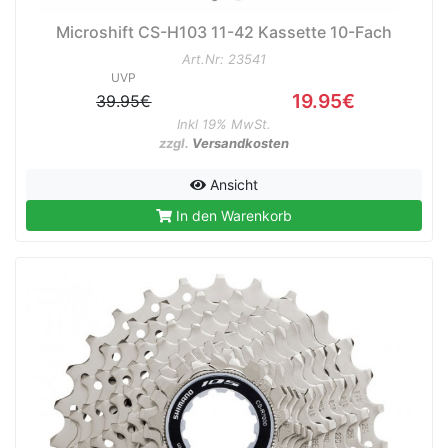
Microshift CS-H103 11-42 Kassette 10-Fach
Art.Nr: 23541
UVP
19.95€
39.95€
Inkl 19% MwSt.
zzgl.
Versandkosten
Ansicht
In den Warenkorb