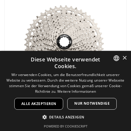
×
Diese Webseite verwendet
Cookies.
GERMAN
Wir verwenden Cookies, um die Benutzerfreundlichkeit unserer
Website zu verbessern. Durch die weitere Nutzung unserer Webseite
GERMAN
stimmen Sie der Verwendung von Cookies gemäß unserer Cookie-
Richtlinie zu.
Weitere Informationen
Sunrace Kassette CSMS8 11-40 11-Fach silber
NUR NOTWENDIGE
ALLE AKZEPTIEREN
Art.Nr: 20595
UVP
DETAILS ANZEIGEN
29.95€
79.95€
POWERED BY COOKIESCRIPT
UNBEDINGT ERFORDERLICH
Inkl 19% MwSt.