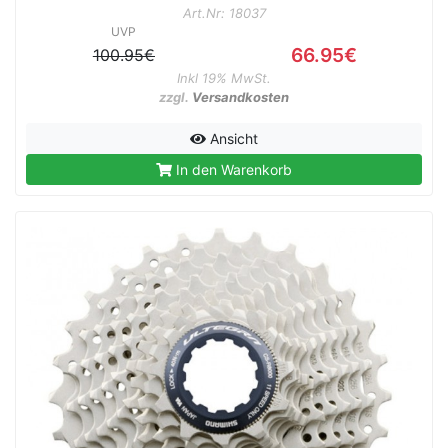
Art.Nr: 18037
UVP
66.95€
100.95€
Inkl 19% MwSt.
zzgl.
Versandkosten
Ansicht
In den Warenkorb