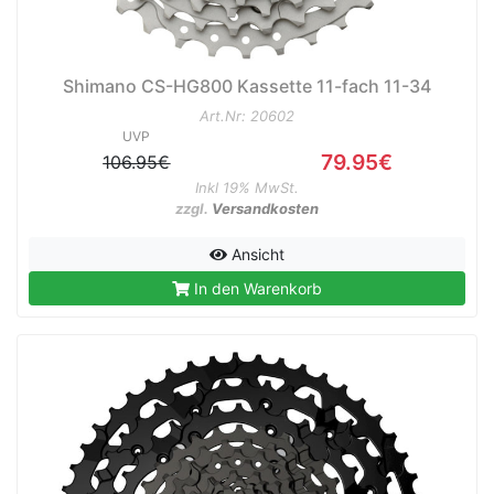
Shimano CS-HG800 Kassette 11-fach 11-34
Art.Nr: 20602
UVP
79.95€
106.95€
Inkl 19% MwSt.
zzgl.
Versandkosten
Ansicht
In den Warenkorb