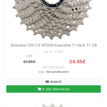
Shimano 105 CS-R7000 Kassette 11-fach 11-28
Art.Nr: 17922
UVP
34.95€
61.95€
Inkl 19% MwSt.
zzgl.
Versandkosten
Ansicht
In den Warenkorb