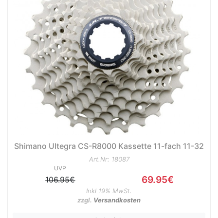
Shimano Ultegra CS-R8000 Kassette 11-fach 11-32
Art.Nr: 18087
UVP
69.95€
106.95€
Inkl 19% MwSt.
zzgl.
Versandkosten