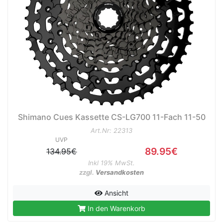
Shimano Cues Kassette CS-LG700 11-Fach 11-50
Art.Nr: 22313
UVP
89.95€
134.95€
Inkl 19% MwSt.
zzgl.
Versandkosten
Ansicht
In den Warenkorb