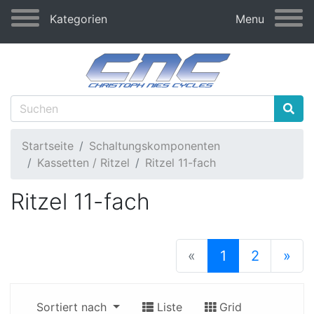
Kategorien
Menu
Startseite
Schaltungskomponenten
Kassetten / Ritzel
Ritzel 11-fach
Ritzel 11-fach
(current)
«
1
2
»
nächste
Sortiert nach
Liste
Grid