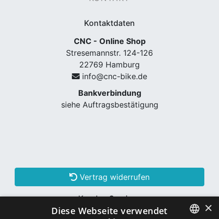
Kontaktdaten
CNC - Online Shop
Stresemannstr. 124-126
22769 Hamburg
info@cnc-bike.de
Bankverbindung
siehe Auftragsbestätigung
Vertrag widerrufen
Kunden Services
×
Diese Webseite verwendet
Konto erstellen