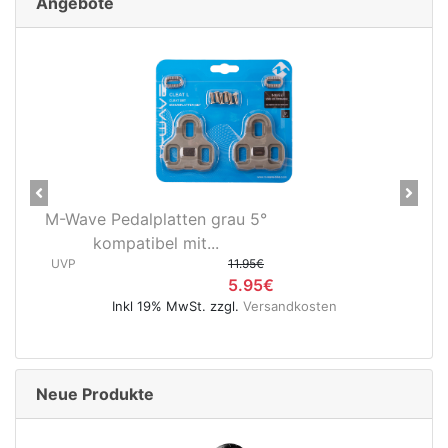
Angebote
Previous
Next
 Pedalplatten grau 5°
Novatec X-Li
ompatibel mit...
Hinterradnabe
11.95€
(12x148
5.95€
UVP
Inkl 19% MwSt. zzgl.
Versandkosten
Inkl 19% 
Neue Produkte