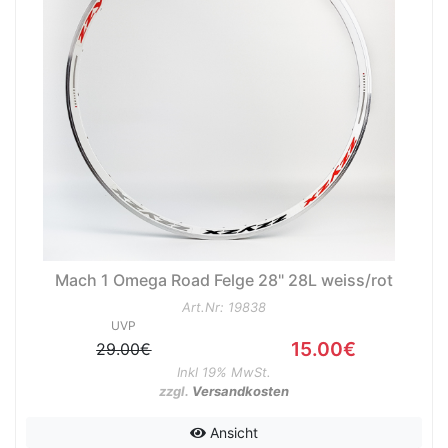
nenschutz
Mach 1 Omega Road Felge 28" 28L weiss/rot
Art.Nr: 19838
UVP
15.00€
29.00€
Inkl 19% MwSt.
zzgl.
Versandkosten
apter
Ansicht