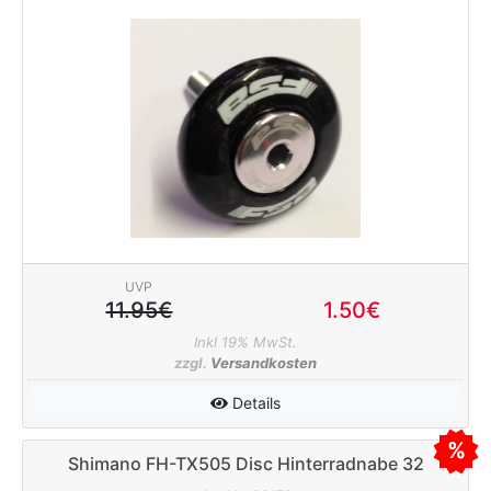
UVP
11.95€
1.50€
Inkl 19% MwSt.
zzgl.
Versandkosten
Details
Shimano FH-TX505 Disc Hinterradnabe 32
Loch Centerlock ohne QR