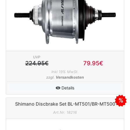
rx
UVP
224.95€
79.95€
Inkl 19% MwSt.
zzgl.
Versandkosten
Details
Shimano Discbrake Set BL-MT501/BR-MT500
schwarz 850/1700mm
Art.Nr: 18216