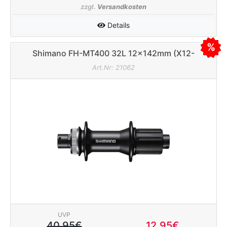
zzgl.
Versandkosten
Details
Shimano FH-MT400 32L 12x142mm (X12-
Standard) Hinterradnabe
Art.Nr: 21062
UVP
40.95€
12.95€