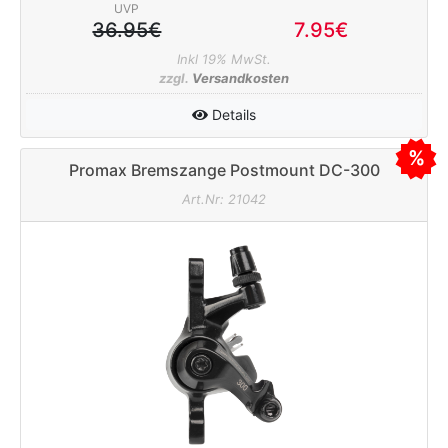
UVP
36.95€
7.95€
Inkl 19% MwSt.
zzgl.
Versandkosten
Details
Promax Bremszange Postmount DC-300
schwarz
Art.Nr: 21042