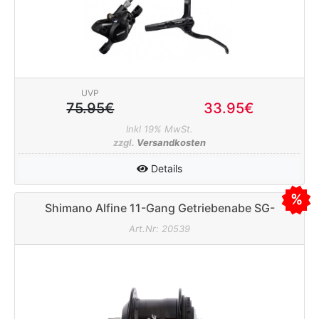
e
UVP
75.95€
33.95€
Inkl 19% MwSt.
zzgl.
Versandkosten
Details
Shimano Alfine 11-Gang Getriebenabe SG-
S7001-11 schwarz 36 Loch
Art.Nr: 20539