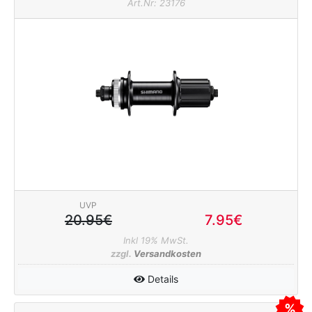
Art.Nr: 23176
UVP
20.95€
7.95€
Inkl 19% MwSt.
zzgl.
Versandkosten
Details