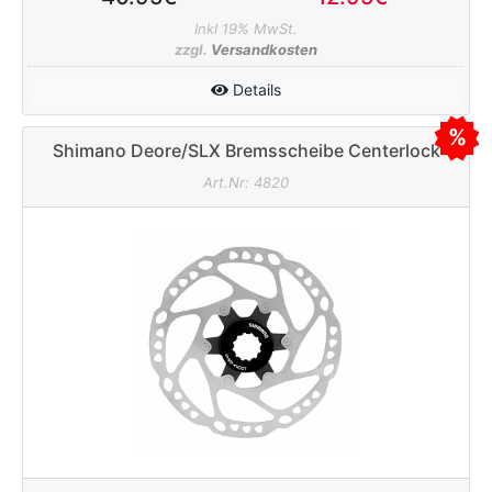
Inkl 19% MwSt.
zzgl.
Versandkosten
Details
Shimano Deore/SLX Bremsscheibe Centerlock
180mm SM-RT64M inkl. Lockring
Art.Nr: 4820