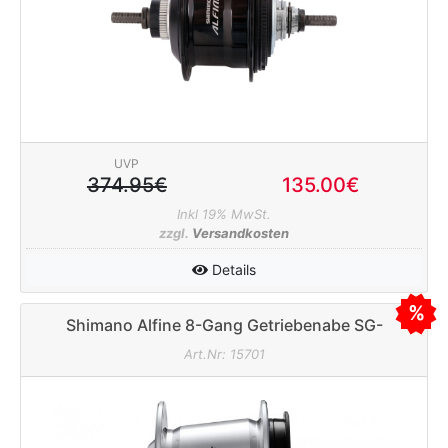
UVP
374.95€
135.00€
Inkl 19% MwSt.
nenschutz
zzgl.
Versandkosten
Details
Shimano Alfine 8-Gang Getriebenabe SG-
S7001-8 silber 32L
Art.Nr: 15701
apter