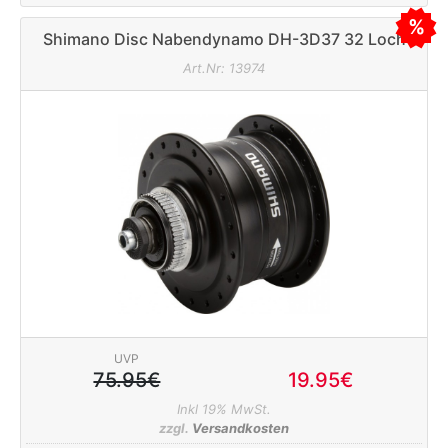
Shimano Disc Nabendynamo DH-3D37 32 Loch
Centerlock schwarz
Art.Nr: 13974
UVP
75.95€
19.95€
Inkl 19% MwSt.
zzgl.
Versandkosten