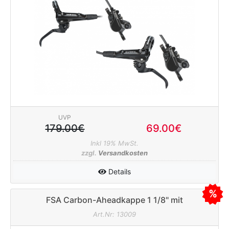
UVP
179.00€
69.00€
Inkl 19% MwSt.
zzgl.
Versandkosten
Details
FSA Carbon-Aheadkappe 1 1/8" mit
Aluschraube 11g
Art.Nr: 13009