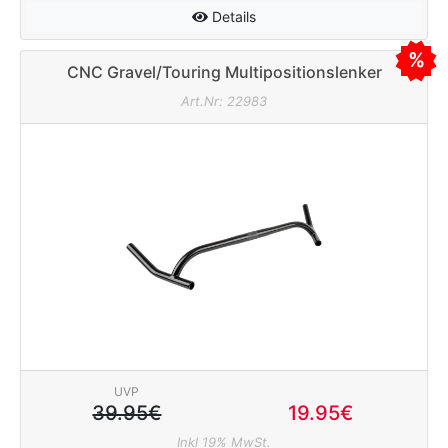
Details
CNC Gravel/Touring Multipositionslenker
25,4/460mm schwarz
Art.Nr: 22983
UVP
39.95€
19.95€
Inkl 19% MwSt.