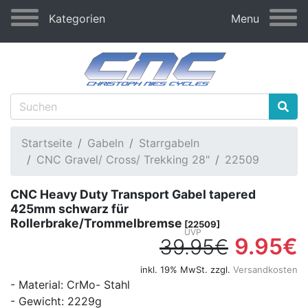
Kategorien
Menu
Startseite
Gabeln
Starrgabeln
CNC Gravel/ Cross/ Trekking 28"
22509
CNC Heavy Duty Transport Gabel tapered
425mm schwarz für
Rollerbrake/Trommelbremse
[22509]
9.95€
39.95€
inkl. 19% MwSt. zzgl.
Versandkosten
- Material: CrMo- Stahl
- Gewicht: 2229g