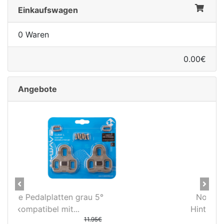
Einkaufswagen
0 Waren
0.00€
Angebote
Previous
Next
Novatec X-Light Disc
Hinterradnabe Boost CL
(12x148...