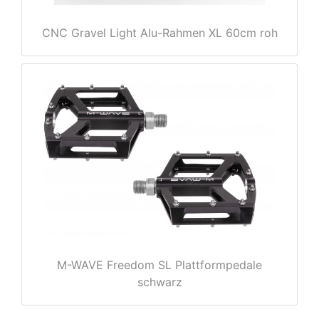
CNC Gravel Light Alu-Rahmen XL 60cm roh
rx
M-WAVE Freedom SL Plattformpedale
schwarz