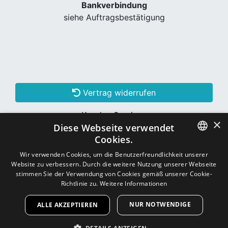
Bankverbindung
siehe Auftragsbestätigung
Vertrag widerrufen
Kunden Services
×
Diese Webseite verwendet
Konto erstellen
Cookies.
GERMAN
Wir verwenden Cookies, um die Benutzerfreundlichkeit unserer
Website zu verbessern. Durch die weitere Nutzung unserer Webseite
Schon Kunde? Einloggen
GERMAN
stimmen Sie der Verwendung von Cookies gemäß unserer Cookie-
Richtlinie zu.
Weitere Informationen
NUR NOTWENDIGE
ALLE AKZEPTIEREN
Copyright © 2026
CNC - Online Shop