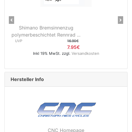
Previous
Next
28" Vorderrad Shimano DH-
3D37 Nabendynamo/Remerx...
UVP
119.95€
74.95€
ten
Inkl 19% MwSt. zzgl.
Versandkosten
Hersteller Info
CNC Homepage