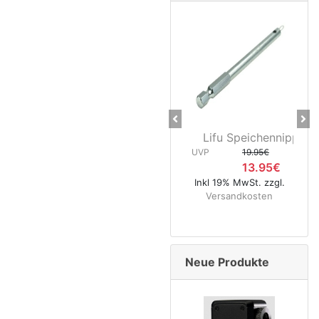
Previous
Ne
Lifu Speichennippelhalt
CNC K
UVP
19.95€
13.95€
UVP
Inkl 19% MwSt. zzgl.
Versandkosten
Inkl 1
Ver
Neue Produkte