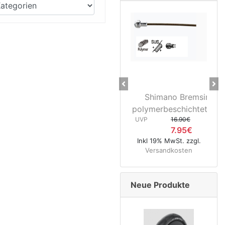
Previous
Ne
Shimano Bremsinnenzug
28" Vor
polymerbeschichtet Rennrad ..
3D37 Nab
UVP
16.90€
UVP
7.95€
Inkl 19% MwSt. zzgl.
Inkl 19% M
Versandkosten
Versan
Neue Produkte