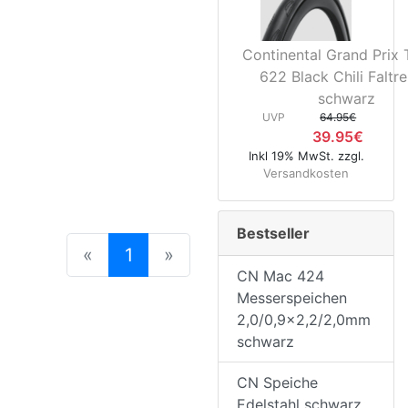
Continental Grand Prix 
622 Black Chili Faltre
schwarz
UVP
64.95€
39.95€
Inkl 19% MwSt. zzgl.
Versandkosten
Bestseller
(current)
«
1
»
CN Mac 424
Messerspeichen
2,0/0,9x2,2/2,0mm
schwarz
CN Speiche
Edelstahl schwarz