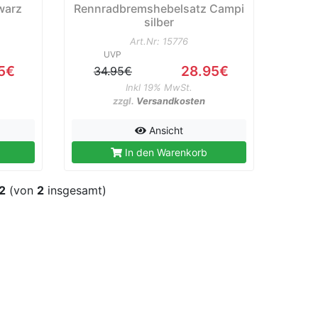
warz
Rennradbremshebelsatz Campi
silber
Art.Nr: 15776
UVP
95€
28.95€
34.95€
Inkl 19% MwSt.
zzgl.
Versandkosten
Ansicht
In den Warenkorb
2
(von
2
insgesamt)