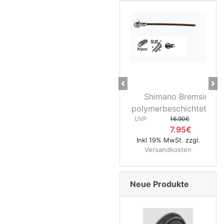
Previous
Ne
Shimano Bremsinnenz
28" 
polymerbeschichtet Rennra
3D37 
UVP
16.90€
UVP
7.95€
Inkl 19% MwSt. zzgl.
Inkl 1
Versandkosten
Ver
Neue Produkte