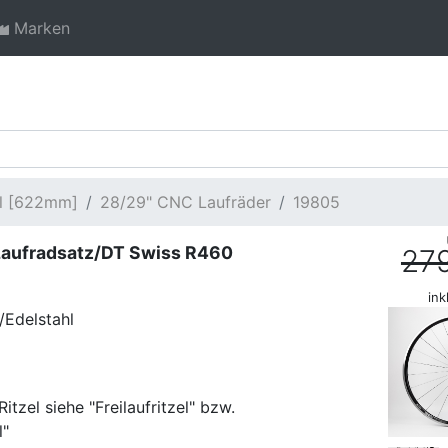
Marken
ll [622mm]
28/29" CNC Laufräder
19805
Laufradsatz/DT Swiss R460
27
ink
/Edelstahl
tzel siehe "Freilaufritzel" bzw.
l"