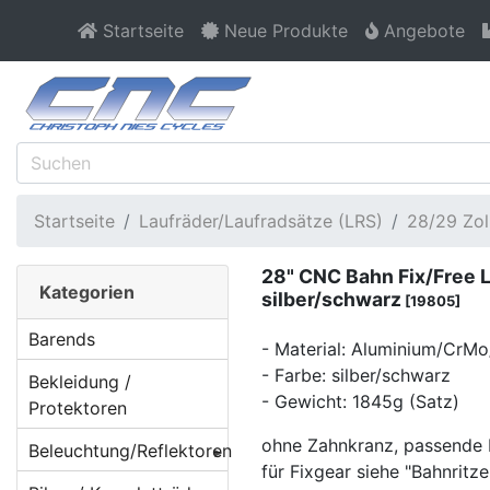
Startseite
Neue Produkte
Angebote
Startseite
Laufräder/Laufradsätze (LRS)
28/29 Zo
28" CNC Bahn Fix/Free 
Kategorien
silber/schwarz
[19805]
Barends
- Material: Aluminium/CrMo
- Farbe: silber/schwarz
Bekleidung /
- Gewicht: 1845g (Satz)
Protektoren
ohne Zahnkranz, passende Ri
Beleuchtung/Reflektoren
für Fixgear siehe "Bahnritze