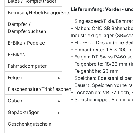
Beleuchtung für
Bikes / Kompletträder
Batteriebetrieb
Lieferumfang: Vorder- und
Bremsen/Hebel/Beläge/Sets
Beleuchtung für
- Singlespeed/Fixie/Bahnra
BMX Bremsen
Dämpfer /
Dynamobetrieb
- Naben: CNC SB Bahnnaben 
Dämpferbuchsen
Bremsbeläge
Industriekugellager (SB=se
Beleuchtung für
- Flip-Flop Design (eine Sei
E-Bike / Pedelec
E-Bikes/ Pedelec
Bremsen
Beläge für
- Einbaubreite: 9,5 x 100 
Cantilever/V-
E-Bikes
Lampenhalter /
Bremsenzubehör/Ersatzteile
- Felgen: DT Swiss R460 s
Brakes
Rücklichthalter
- Felgenbreite: 18/23 mm (
Fahrradcomputer
Bremshebel
Beläge für
- Felgenhöhe: 23 mm
Lichtkabel /
Felgen
Magura-
- Speichen: Edelstahl silber
Bremsscheiben/Rotoren
Stecker /
Felgenbremsen
- Bauart: Speichen vorne ra
Verbinder
Felgen 16 Zoll
Flaschenhalter/Trinkflaschen
Crossbremsen
- Lochzahlen: VR 32 Loch,
Beläge für
Reflektoren /
Felgen 20 Zoll
- Speichennippel: Aluminium
Rennradbremsen
Gabeln
Rennrad
Reflex-Sticker
/ Zangenbremsen
Caliper/Zange
Felgen 22 Zoll
Federgabeln
Gepäckträger
Seitenläufer-
Scheibenbremsadapter
Beläge für
Felgen 24 Zoll
Starrgabeln
DT Swiss
Dynamos
Gepäckträger
Geschenkgutschein
Scheibenbremsen
Scheibenbremsen
hinten
Felgen 26 Zoll [
Atomlab