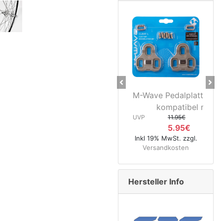
Previous
Ne
M-Wave Pedalplatten grau 5°
Novat
kompatibel mit...
Hinter
UVP
11.95€
5.95€
UVP
Inkl 19% MwSt. zzgl.
Versandkosten
Inkl 19% Mw
Versand
Hersteller Info