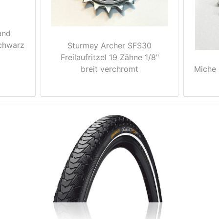
and
chwarz
Sturmey Archer SFS30
Freilaufritzel 19 Zähne 1/8"
Miche 
breit verchromt