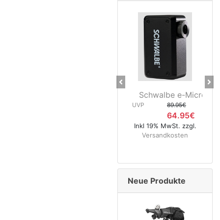
Previous
Ne
Schwalbe e-Micro Pum
Schw
UVP
89.95€
64.95€
UVP
Inkl 19% MwSt. zzgl.
Versandkosten
Inkl 
Ve
Neue Produkte