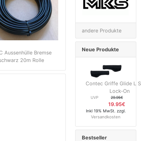
andere Produkte
Neue Produkte
 Aussenhülle Bremse
schwarz 20m Rolle
Contec Griffe Glide L S
Lock-On
UVP
29.95€
19.95€
Inkl 19% MwSt. zzgl.
Versandkosten
Bestseller