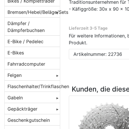
Beleuchtung für
Bikes / Kompletträder
Traditionsunternehmen für 
Batteriebetrieb
- Käfiggröße: 30x x 90 x 
Bremsen/Hebel/Beläge/Sets
Beleuchtung für
BMX Bremsen
Dämpfer /
Dynamobetrieb
Lieferzeit 3-5 Tage
Dämpferbuchsen
Bremsbeläge
Beleuchtung für
Für weitere Informationen, 
E-Bike / Pedelec
E-Bikes/ Pedelec
Produkt.
Bremsen
Beläge für
Cantilever/V-
E-Bikes
Lampenhalter /
Artikelnummer: 22736
Bremsenzubehör/Ersatzteile
Brakes
Rücklichthalter
Fahrradcomputer
Bremshebel
Beläge für
Lichtkabel /
Felgen
Magura-
Bremsscheiben/Rotoren
Stecker /
Felgenbremsen
Verbinder
Felgen 16 Zoll
Flaschenhalter/Trinkflaschen
Crossbremsen
Kunden, die dies
Beläge für
Reflektoren /
Felgen 20 Zoll
Rennradbremsen
Gabeln
Rennrad
Reflex-Sticker
/ Zangenbremsen
Caliper/Zange
Felgen 22 Zoll
Federgabeln
Gepäckträger
Seitenläufer-
Scheibenbremsadapter
Beläge für
Felgen 24 Zoll
Starrgabeln
DT Swiss
Dynamos
Gepäckträger
Geschenkgutschein
Scheibenbremsen
Scheibenbremsen
hinten
Felgen 26 Zoll [
Atomlab