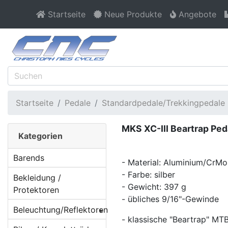
Startseite
Neue Produkte
Angebote
Startseite
Pedale
Standardpedale/Trekkingpedale
MKS XC-III Beartrap Peda
Kategorien
Barends
- Material: Aluminium/CrMo
- Farbe: silber
Bekleidung /
- Gewicht: 397 g
Protektoren
- übliches 9/16"-Gewinde
Beleuchtung/Reflektoren
- klassische "Beartrap" M