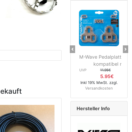
Previous
Ne
M-Wave Pedalplatten grau 5°
Novate
kompatibel mit...
Hinterr
UVP
11.95€
5.95€
UVP
8
Inkl 19% MwSt. zzgl.
4
Versandkosten
gekauft
Inkl 19% MwS
Versandk
Hersteller Info