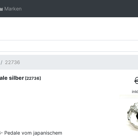
Marken
22736
le silber
[22736]
ink
TB- Pedale vom japanischem