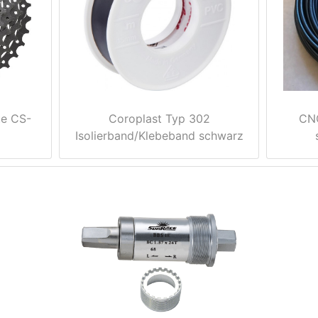
te CS-
Coroplast Typ 302
CNC
Isolierband/Klebeband schwarz