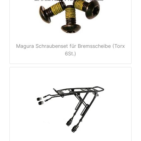
Magura Schraubenset für Bremsscheibe (Torx
6St.)
nenschutz
apter