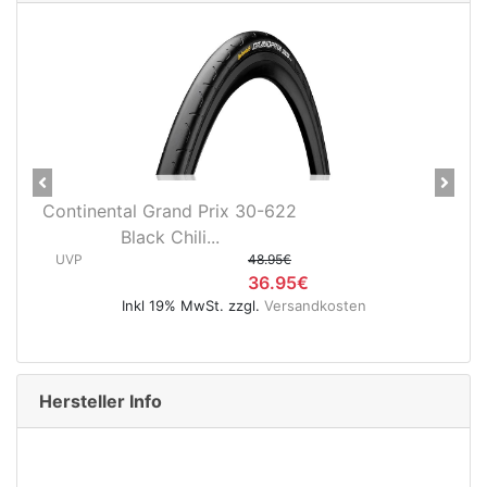
Previous
Next
ontinental Grand Prix 30-622
Continenta
Black Chili...
622
UVP
48.95€
UVP
36.95€
Inkl 19% MwSt. zzgl.
Versandkosten
I
Hersteller Info