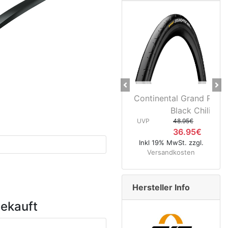
Previous
Ne
Continental Grand Prix
Black Chili...
UVP
48.95€
36.95€
Inkl 19% MwSt. zzgl.
Versandkosten
Hersteller Info
gekauft