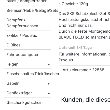
Beleuchtung für
Bikes / Kompletträder
- Gewicht: 129g
Batteriebetrieb
Bremsen/Hebel/Beläge/Sets
Das SKS Schutzblech-Set 
Beleuchtung für
BMX Bremsen
Hochleistungskunststoff i
Dämpfer /
Dynamobetrieb
Und nicht nur das:
Dämpferbuchsen
Bremsbeläge
Beleuchtung für
Durch die feste Montagemög
E-Bike / Pedelec
E-Bikes/ Pedelec
BLADE FIXED so manchen La
Bremsen
Beläge für
Cantilever/V-
E-Bikes
Lampenhalter /
Bremsenzubehör/Ersatzteile
Lieferzeit 3-5 Tage
Brakes
Rücklichthalter
Für weitere Informationen, 
Fahrradcomputer
Bremshebel
Beläge für
Produkt.
Lichtkabel /
Felgen
Magura-
Bremsscheiben/Rotoren
Stecker /
Artikelnummer: 22558
Felgenbremsen
Verbinder
Felgen 16 Zoll
Flaschenhalter/Trinkflaschen
Crossbremsen
Beläge für
Reflektoren /
Felgen 20 Zoll
Rennradbremsen
Gabeln
Rennrad
Reflex-Sticker
/ Zangenbremsen
Caliper/Zange
Felgen 22 Zoll
Federgabeln
Gepäckträger
Seitenläufer-
Scheibenbremsadapter
Kunden, die dies
Beläge für
Felgen 24 Zoll
Starrgabeln
DT Swiss
Dynamos
Gepäckträger
Geschenkgutschein
Scheibenbremsen
Scheibenbremsen
hinten
Felgen 26 Zoll [
Atomlab