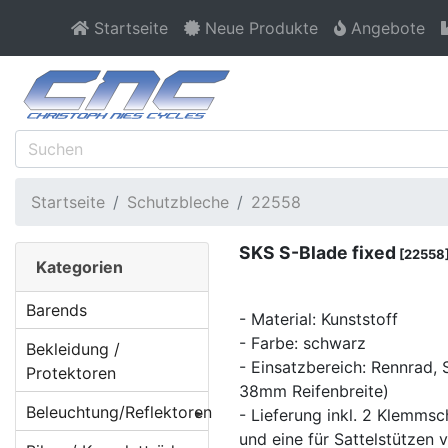
Startseite
Neue Produkte
Angebote
Startseite
Schutzbleche
22558
SKS S-Blade fixed
[22558
Kategorien
Barends
- Material: Kunststoff
- Farbe: schwarz
Bekleidung /
- Einsatzbereich: Rennrad, 
Protektoren
38mm Reifenbreite)
Beleuchtung/Reflektoren
- Lieferung inkl. 2 Klemmsc
und eine für Sattelstütze