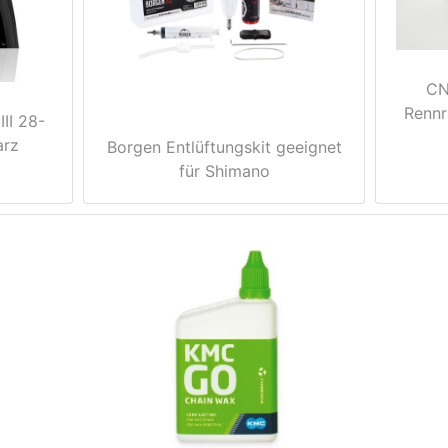
CN
Rennr
III 28-
arz
Borgen Entlüftungskit geeignet
für Shimano