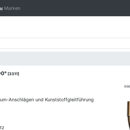
Marken
90°
[3311]
ink
nium-Anschlägen und Kunststoffgleitführung
tz