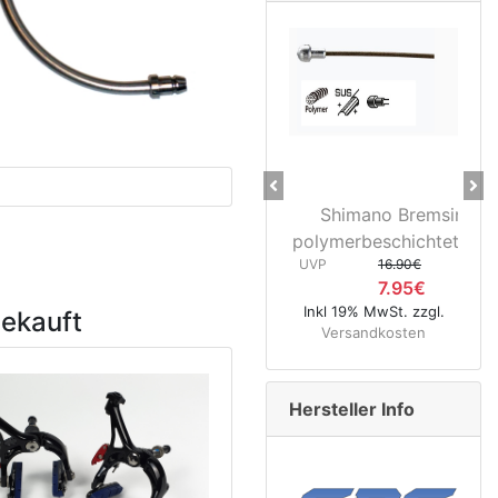
Previous
Ne
Shimano Bremsinnenzug
28" Vo
polymerbeschichtet Rennrad 
3D37 N
UVP
16.90€
UVP
7.95€
Inkl 19% MwSt. zzgl.
Inkl 19%
gekauft
Versandkosten
Versa
Hersteller Info