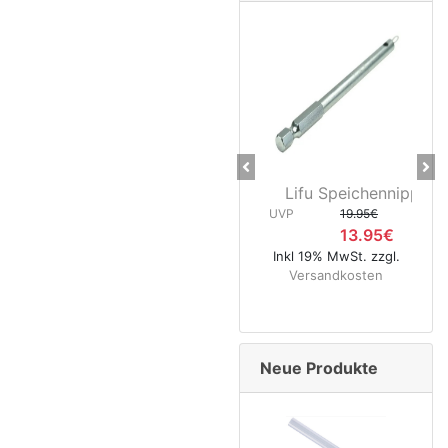
Previous
Ne
Lifu Speichennippelhalt
CNC K
UVP
19.95€
13.95€
UVP
Inkl 19% MwSt. zzgl.
Versandkosten
Inkl 1
Ver
Neue Produkte