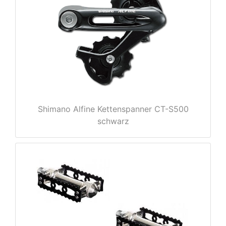
Shimano Alfine Kettenspanner CT-S500
nenschutz
schwarz
apter