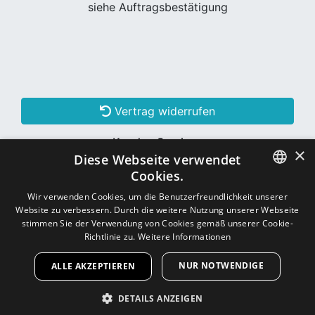
siehe Auftragsbestätigung
Vertrag widerrufen
Kunden Services
×
Diese Webseite verwendet
Konto erstellen
Cookies.
GERMAN
Wir verwenden Cookies, um die Benutzerfreundlichkeit unserer
Website zu verbessern. Durch die weitere Nutzung unserer Webseite
Schon Kunde? Einloggen
GERMAN
stimmen Sie der Verwendung von Cookies gemäß unserer Cookie-
Richtlinie zu.
Weitere Informationen
NUR NOTWENDIGE
ALLE AKZEPTIEREN
Copyright © 2026
CNC - Online Shop
DETAILS ANZEIGEN