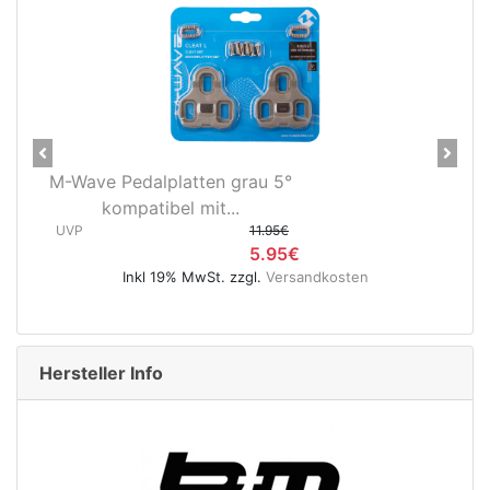
Previous
Next
Novatec X-Light Disc
Hinterradnabe Boost CL
(12x148...
UVP
89.95€
dkosten
49.95€
Inkl 19% MwSt. zzgl.
Versandkosten
Hersteller Info