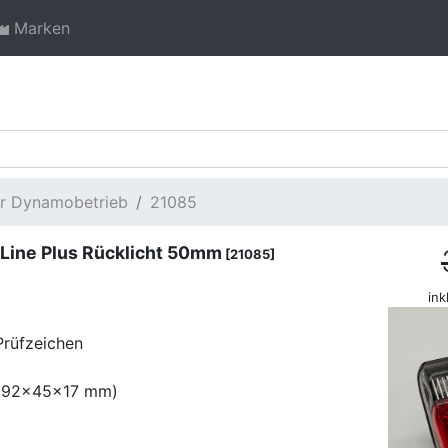
Marken
ür Dynamobetrieb
21085
 Line Plus Rücklicht 50mm
[21085]
ink
Prüfzeichen
(
92x45x17 mm
)