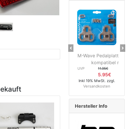
Previous
Ne
M-Wave Pedalplatten grau 5°
Novate
kompatibel mit...
Hinterr
UVP
11.95€
5.95€
UVP
8
Inkl 19% MwSt. zzgl.
4
Versandkosten
gekauft
Inkl 19% MwS
Versandk
Hersteller Info