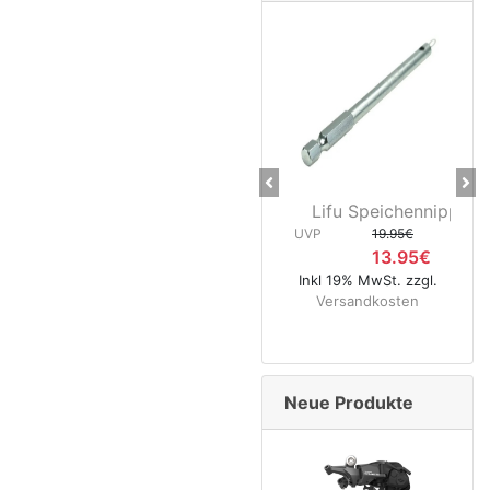
Previous
Ne
Lifu Speichennippelhal
CNC K
UVP
19.95€
13.95€
UVP
Inkl 19% MwSt. zzgl.
Versandkosten
Inkl 
Ve
Neue Produkte