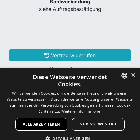
Bankverbindung
siehe Auftragsbestätigung
Vertrag widerrufen
Kunden Services
×
Diese Webseite verwendet
Konto erstellen
Cookies.
GERMAN
Wir verwenden Cookies, um die Benutzerfreundlichkeit unserer
Website zu verbessern. Durch die weitere Nutzung unserer Webseite
Schon Kunde? Einloggen
GERMAN
stimmen Sie der Verwendung von Cookies gemäß unserer Cookie-
Richtlinie zu.
Weitere Informationen
NUR NOTWENDIGE
ALLE AKZEPTIEREN
Copyright © 2026
CNC - Online Shop
DETAILS ANZEIGEN