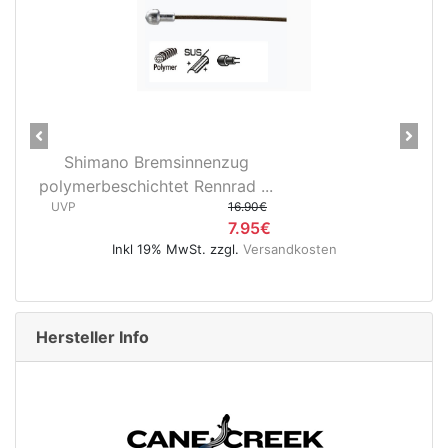
Previous
Next
28" Vorderrad Shimano DH-
..
3D37 Nabendynamo/Remerx...
0€
UVP
119.95€
5€
74.95€
rsandkosten
Inkl 19% MwSt. zzgl.
Versandkoste
Hersteller Info