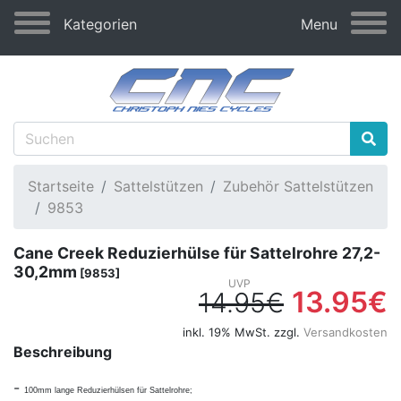
Kategorien
Menu
Startseite
Sattelstützen
Zubehör Sattelstützen
9853
Cane Creek Reduzierhülse für Sattelrohre 27,2-
30,2mm
[9853]
13.95€
14.95€
inkl. 19% MwSt. zzgl.
Versandkosten
Beschreibung
-
100mm lange Reduzierhülsen für Sattelrohre;