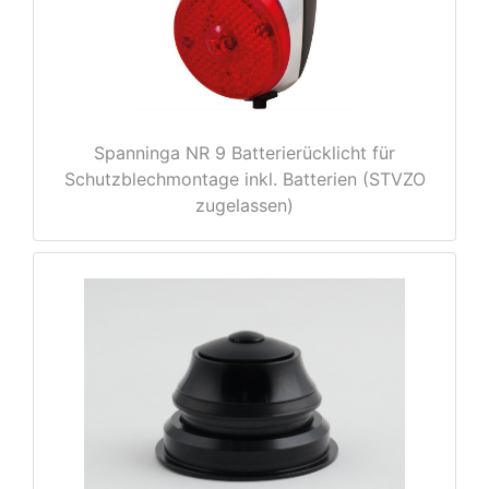
Spanninga NR 9 Batterierücklicht für
Schutzblechmontage inkl. Batterien (STVZO
zugelassen)
nenschutz
apter