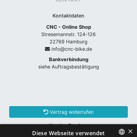
Kontaktdaten
CNC - Online Shop
Stresemannstr. 124-126
22769 Hamburg
info@cnc-bike.de
Bankverbindung
siehe Auftragsbestätigung
nenschutz
Vertrag widerrufen
Kunden Services
×
apter
Diese Webseite verwendet
Konto erstellen