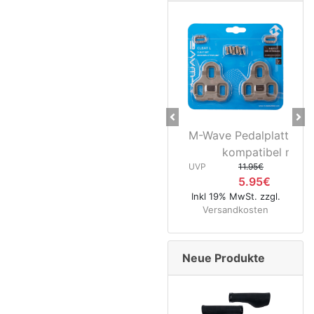
Previous
Ne
M-Wave Pedalplatten gra
N
kompatibel mit...
Hi
UVP
11.95€
5.95€
UVP
Inkl 19% MwSt. zzgl.
Versandkosten
Inkl 1
Ver
Neue Produkte