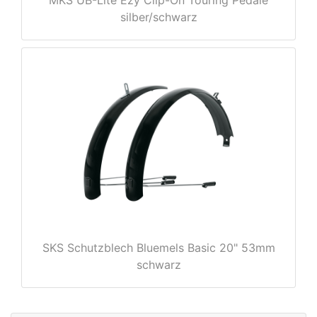
silber/schwarz
rx
SKS Schutzblech Bluemels Basic 20" 53mm
schwarz