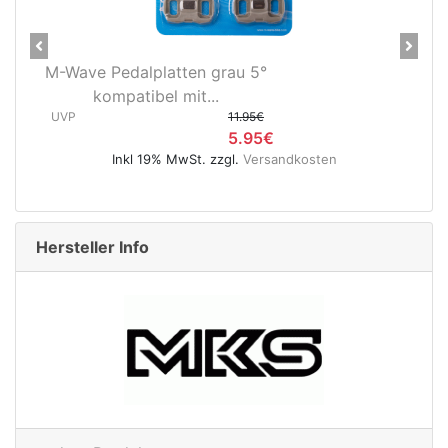
Previous
Next
Novatec X-Light Disc
Hinterradnabe Boost CL
(12x148...
UVP
89.95€
49.95€
Inkl 19% MwSt. zzgl.
Versandkosten
Hersteller Info