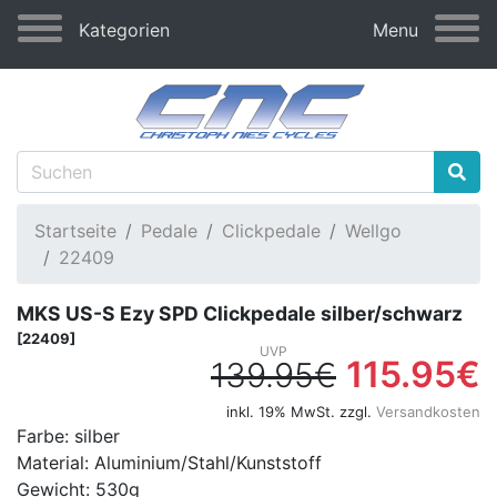
Kategorien
Menu
Startseite
Pedale
Clickpedale
Wellgo
22409
MKS US-S Ezy SPD Clickpedale silber/schwarz
[22409]
115.95€
139.95€
inkl. 19% MwSt. zzgl.
Versandkosten
Farbe: silber
Material: Aluminium/Stahl/Kunststoff
Gewicht: 530g