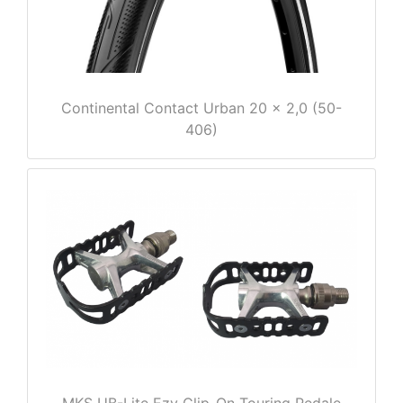
Continental Contact Urban 20 x 2,0 (50-
406)
nenschutz
apter
MKS UB-Lite Ezy Clip-On Touring Pedale