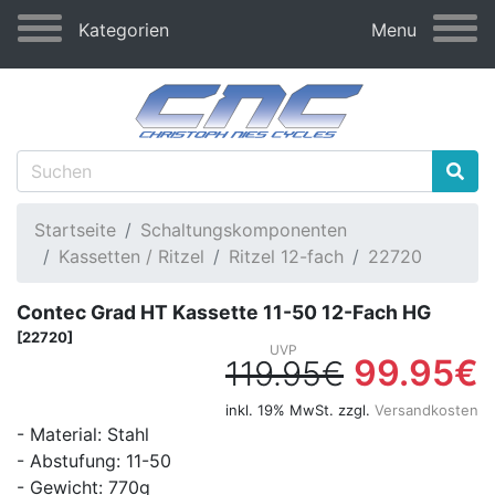
Kategorien
Menu
Startseite
Schaltungskomponenten
Kassetten / Ritzel
Ritzel 12-fach
22720
Contec Grad HT Kassette 11-50 12-Fach HG
[22720]
99.95€
119.95€
inkl. 19% MwSt. zzgl.
Versandkosten
- Material: Stahl
- Abstufung: 11-50
- Gewicht: 770g