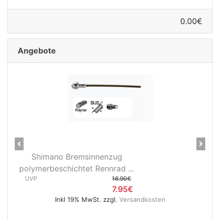
0.00€
e
Angebote
Previous
Next
Shimano Bremsinnenzug
28
polymerbeschichtet Rennrad ...
3D3
UVP
16.90€
UV
7.95€
Inkl 19% MwSt. zzgl.
Versandkosten