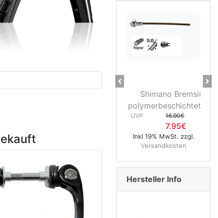
Previous
Ne
Shimano Bremsinnenzug
28" Vo
polymerbeschichtet Rennrad .
3D37 Na
UVP
16.90€
UVP
7.95€
gekauft
Inkl 19% MwSt. zzgl.
Inkl 19% 
Versandkosten
Versa
Hersteller Info