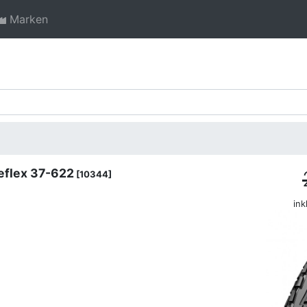
Marken
eflex 37-622
[10344]
ink