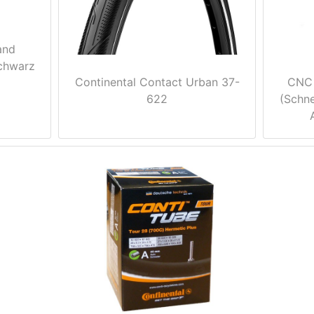
and
chwarz
Continental Contact Urban 37-
CNC 
622
(Schne