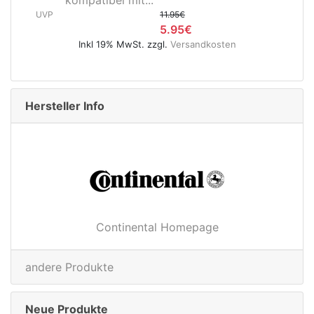
bel mit...
Hinterradnabe Boost
11.95€
(12x148...
5.95€
UVP
9% MwSt. zzgl.
Versandkosten
Inkl 19% MwSt. zz
Hersteller Info
Continental Homepage
andere Produkte
Neue Produkte