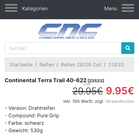
Kategorien
Menu
Startseite
Reifen
Reifen 28/29 Zoll
23533
Continental Terra Trail 40-622
[23533]
9.95€
29.95€
inkl. 19% MwSt. zzgl.
Versandkosten
- Version: Drahtreifen
- Compound: Pure Grip
- Farbe: schwarz
- Gewicht: 530g