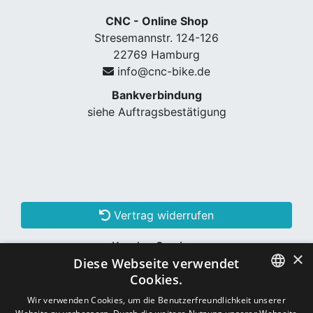
CNC - Online Shop
Stresemannstr. 124-126
22769 Hamburg
info@cnc-bike.de
Bankverbindung
siehe Auftragsbestätigung
Vertrag widerrufen
Kunden Services
×
Diese Webseite verwendet
Konto erstellen
Cookies.
GERMAN
Wir verwenden Cookies, um die Benutzerfreundlichkeit unserer