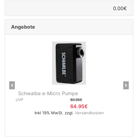
0.00€
Angebote
Previous
Next
chwalbe e-Micro Pumpe
Schwalbe MT
P
89.95€
S
64.95€
UVP
Inkl 19% MwSt. zzgl.
Versandkosten
Inkl 