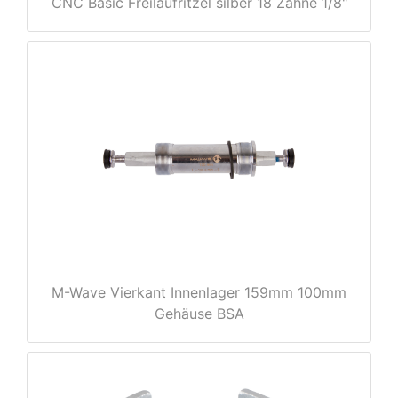
CNC Basic Freilaufritzel silber 18 Zähne 1/8"
e
M-Wave Vierkant Innenlager 159mm 100mm
Gehäuse BSA