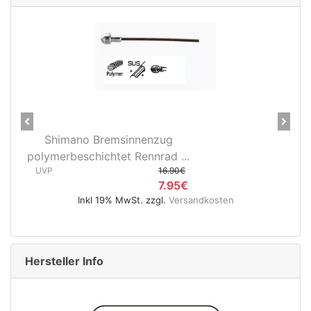
Previous
Next
Shimano Bremsinnenzug
28" 
polymerbeschichtet Rennrad ...
3D37 
UVP
16.90€
UVP
7.95€
Inkl 19% MwSt. zzgl.
Versandkosten
Hersteller Info