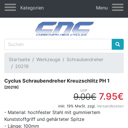
Kategorien
Menu
Startseite
Werkzeuge
Schraubendreher
20219
Cyclus Schraubendreher Kreuzschlitz PH 1
[20219]
7.95€
9.00€
inkl. 19% MwSt. zzgl.
Versandkosten
- Material: hochfester Stahl mit gummiertem
Kunststoffgriff und gehärteter Spitze
- Länge: 100mm