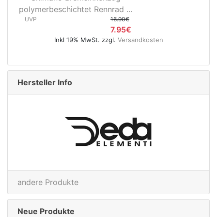
d ...
3D37 Nabendynamo/Remerx...
.90€
UVP
119.95€
.95€
74.95€
.
Versandkosten
Inkl 19% MwSt. zzgl.
Versandko
Hersteller Info
andere Produkte
Neue Produkte