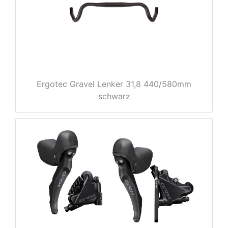
e
Ergotec Gravel Lenker 31,8 440/580mm
schwarz