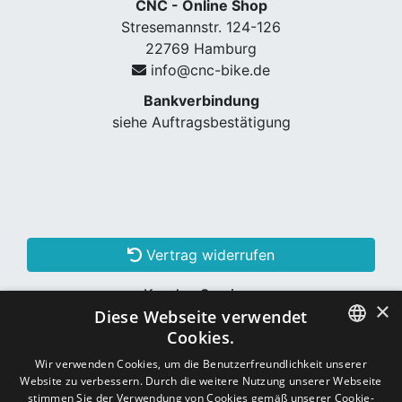
CNC - Online Shop
Stresemannstr. 124-126
22769 Hamburg
info@cnc-bike.de
Bankverbindung
siehe Auftragsbestätigung
Vertrag widerrufen
Kunden Services
×
Diese Webseite verwendet
Konto erstellen
Cookies.
GERMAN
Wir verwenden Cookies, um die Benutzerfreundlichkeit unserer
Website zu verbessern. Durch die weitere Nutzung unserer Webseite
Schon Kunde? Einloggen
GERMAN
stimmen Sie der Verwendung von Cookies gemäß unserer Cookie-