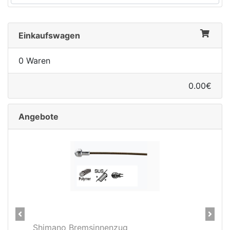
Einkaufswagen
0 Waren
0.00€
Angebote
Previous
Next
g
28" Vorderrad Shimano DH-