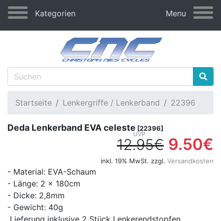
Kategorien
Menu
Startseite
Lenkergriffe / Lenkerband
22396
Deda Lenkerband EVA celeste
[22396]
9.50€
12.95€
inkl. 19% MwSt. zzgl.
Versandkosten
- Material: EVA-Schaum
- Länge: 2 x 180cm
- Dicke: 2,8mm
- Gewicht: 40g
Lieferung inklusive 2 Stück Lenkerendstopfen