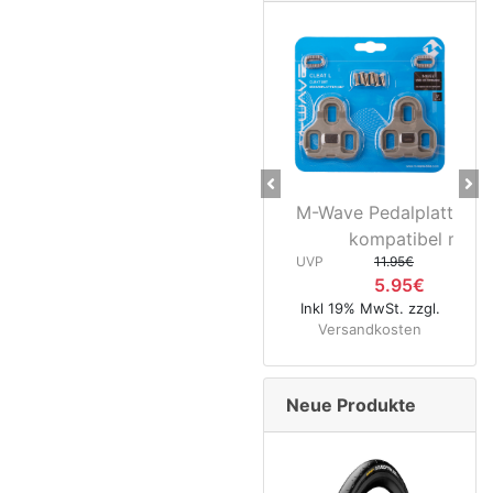
Previous
Ne
M-Wave Pedalplatten gra
N
kompatibel mit...
Hi
UVP
11.95€
5.95€
UVP
Inkl 19% MwSt. zzgl.
Versandkosten
Inkl 1
Ver
Neue Produkte