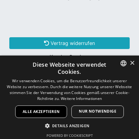
Vertrag widerrufen
Kunden Services
×
Diese Webseite verwendet
Konto erstellen
Cookies.
GERMAN
Wir verwenden Cookies, um die Benutzerfreundlichkeit unserer
Website zu verbessern. Durch die weitere Nutzung unserer Webseite
Schon Kunde? Einloggen
GERMAN
stimmen Sie der Verwendung von Cookies gemäß unserer Cookie-
Richtlinie zu.
Weitere Informationen
NUR NOTWENDIGE
ALLE AKZEPTIEREN
Copyright © 2026
CNC - Online Shop
DETAILS ANZEIGEN
POWERED BY COOKIESCRIPT
UNBEDINGT ERFORDERLICH