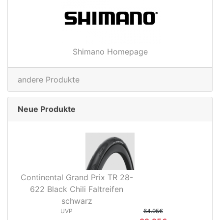
Shimano Homepage
andere Produkte
Neue Produkte
Continental Grand Prix TR 28-
622 Black Chili Faltreifen
schwarz
UVP
64.95€