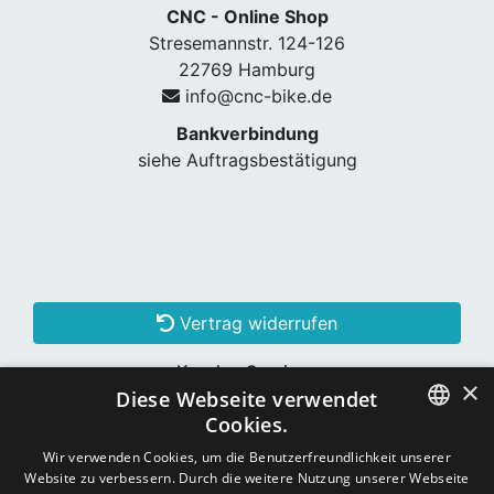
CNC - Online Shop
Stresemannstr. 124-126
22769 Hamburg
info@cnc-bike.de
Bankverbindung
siehe Auftragsbestätigung
Vertrag widerrufen
Kunden Services
×
Diese Webseite verwendet
Konto erstellen
Cookies.
GERMAN
Wir verwenden Cookies, um die Benutzerfreundlichkeit unserer
Website zu verbessern. Durch die weitere Nutzung unserer Webseite
Schon Kunde? Einloggen
GERMAN