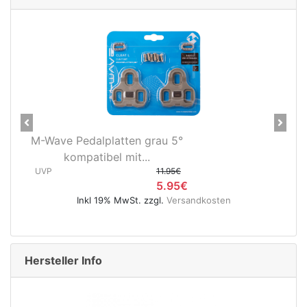
Previous
Next
Novatec X-Light Disc
Hinterradnabe Boost CL
(12x148...
UVP
89.95€
49.95€
Inkl 19% MwSt. zzgl.
Versandkosten
Hersteller Info