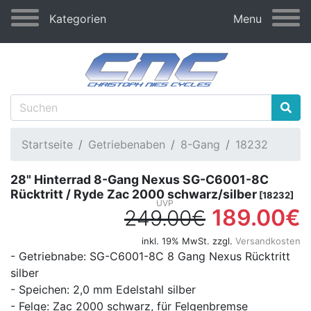
Kategorien
Menu
Startseite
Getriebenaben
8-Gang
18232
28" Hinterrad 8-Gang Nexus SG-C6001-8C
Rücktritt / Ryde Zac 2000 schwarz/silber
[18232]
189.00€
249.00€
inkl. 19% MwSt. zzgl.
Versandkosten
- Getriebnabe: SG-C6001-8C 8 Gang Nexus Rücktritt
silber
- Speichen: 2,0 mm Edelstahl silber
- Felge: Zac 2000 schwarz, für Felgenbremse