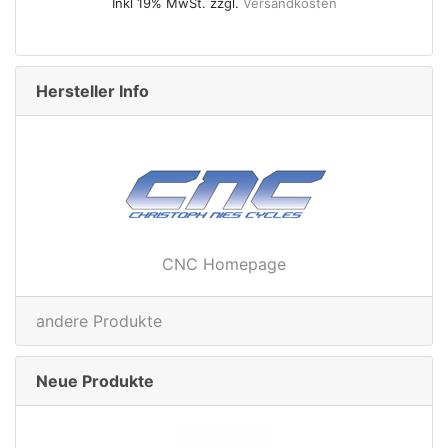
Inkl 19% MwSt. zzgl.
Versandkosten
Inkl 19
Hersteller Info
CNC Homepage
andere Produkte
Neue Produkte