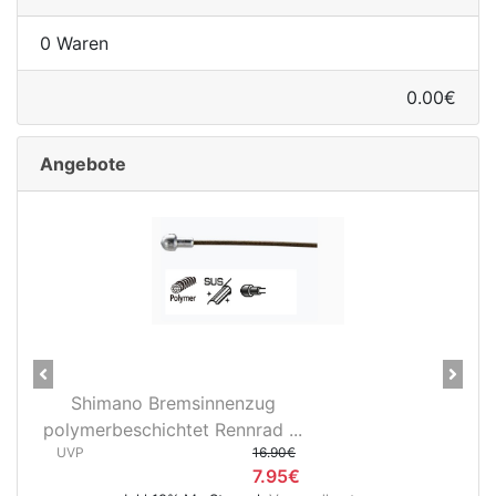
0 Waren
0.00€
Angebote
Previous
Next
imano Bremsinnenzug
28" Vorderra
rbeschichtet Rennrad ...
3D37 Nabendyn
16.90€
UVP
7.95€